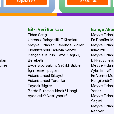
Sepete Ekle
Sepete Ekle
Sepete Ekle
S
Bitki Veri Bankası
Bahçe Aka
Fidan Satışı
Meyve Fidanla
Ücretsiz Bahçecilik E Kitapları
En Popüler Me
Meyve Fidanları Hakkında Bilgiler
Meyve Fidanı 
FidanIstanbul Farkıyla Sebze
Kılavuzu
Bahçenizi Kurun: Taze, Sağlıklı,
Meyve Fidanı 
ları
Bereketli
Dikkat Etmelis
şmesi
Evde Bitki Bakımı: Sağlıklı Bitkiler
Meyve Fidanı
İçin Temel İpuçları
Aylar En İyi?
Fidanistanbul Şikayet
En Verimli Me
Fidanistanbul Yorumlar
Hangileridir?
Faydalı Bilgiler
Meyve Fidanı 
Bordo Bulamacı Nedir? Hangi
Yerler
ayda atılır? Nasıl yapılır?
Meyve Fidanı
Seçimi
Meyve Fidanı
Rehber