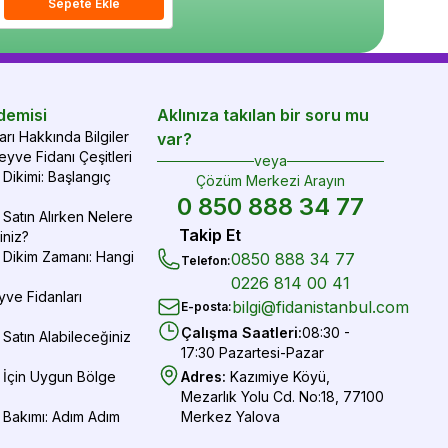
epete Ekle
Sepete Ekle
Sepete Ekle
Sepete Ekle
demisi
Aklınıza takılan bir soru mu
rı Hakkında Bilgiler
var?
yve Fidanı Çeşitleri
veya
Dikimi: Başlangıç
Çözüm Merkezi Arayın
0 850 888 34 77
Satın Alırken Nelere
Takip Et
iniz?
 Dikim Zamanı: Hangi
0850 888 34 77
Telefon
:
0226 814 00 41
yve Fidanları
bilgi@fidanistanbul.com
E-posta
:
Çalışma Saatleri
:
08:30 -
Satın Alabileceğiniz
17:30 Pazartesi-Pazar
 İçin Uygun Bölge
Adres
:
Kazımiye Köyü,
Mezarlık Yolu Cd. No:18, 77100
 Bakımı: Adım Adım
Merkez Yalova