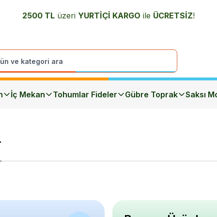
2500 TL
üzeri
YURTİÇİ K
ARGO
ile
ÜCRETSİZ
!
n
İç Mekan
Tohumlar Fideler
Gübre Toprak
Saksı Mo
r