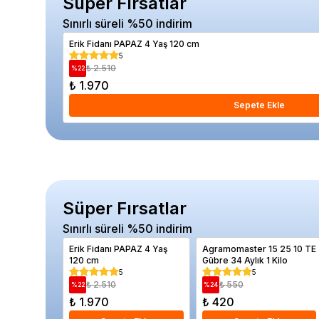
Süper Fırsatlar
Sınırlı süreli %50 indirim
Erik Fidanı PAPAZ 4 Yaş 120 cm
5
₺ 2.510
%
22
₺ 1.970
Sepete Ekle
Süper Fırsatlar
Sınırlı süreli %50 indirim
Erik Fidanı PAPAZ 4 Yaş
Agramomaster 15 25 10 TE
120 cm
Gübre 34 Aylık 1 Kilo
5
5
₺ 2.510
₺ 550
%
22
%
24
₺ 1.970
₺ 420