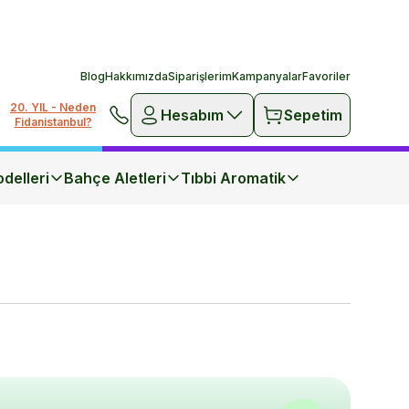
Blog
Hakkımızda
Siparişlerim
Kampanyalar
Favoriler
20. YIL - Neden
Hesabım
Sepetim
Fidanistanbul?
delleri
Bahçe Aletleri
Tıbbi Aromatik