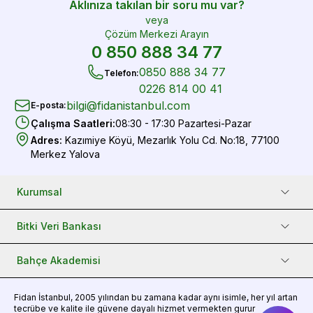
Aklınıza takılan bir soru mu var?
veya
Çözüm Merkezi Arayın
0 850 888 34 77
0850 888 34 77
Telefon
:
0226 814 00 41
bilgi@fidanistanbul.com
E-posta
:
Çalışma Saatleri
:
08:30 - 17:30 Pazartesi-Pazar
Adres
:
Kazımiye Köyü, Mezarlık Yolu Cd. No:18, 77100
Merkez Yalova
Kurumsal
Bitki Veri Bankası
Bahçe Akademisi
Fidan
İstanbul, 2005 yılından bu zamana kadar aynı isimle, her yıl artan
tecrübe ve kalite ile güvene dayalı hizmet vermekten gurur