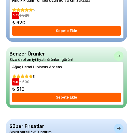
Fındık Fidanı Tombul Uzun 60 70 cm Saksıda
Ala
5
₺ 920
%
33
%
15
₺ 620
₺ 
Sepete Ekle
Benzer Ürünler
Size özel en iyi fiyatlı ürünleri görün!
Ağaç Hatmi Hibiscus Ardens
Kır
Sak
5
₺ 600
%
15
%
19
₺ 510
₺ 
Sepete Ekle
Süper Fırsatlar
Sınırlı süreli %50 indirim