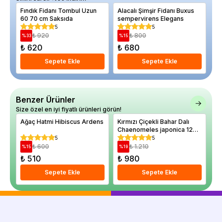
Fındık Fidanı Tombul Uzun
Alacalı Şimşir Fidanı Buxus
Ce
60 70 cm Saksıda
sempervirens Elegans
Mi
Pe
5
5
₺ 920
₺ 800
%
33
%
15
%
₺ 620
₺ 680
₺
Sepete Ekle
Sepete Ekle
Benzer Ürünler
Size özel en iyi fiyatlı ürünleri görün!
Ağaç Hatmi Hibiscus Ardens
Kırmızı Çiçekli Bahar Dalı
Pr
Chaenomeles japonica 120
Sa
cm Saksıda
5
5
₺ 600
₺ 1.210
%
15
%
19
%
₺ 510
₺ 980
₺
Sepete Ekle
Sepete Ekle