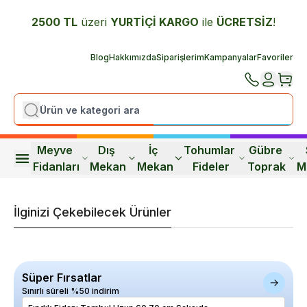
2500 TL
üzeri
YURTİÇİ K
ARGO
ile
ÜCRETSİZ
!
Blog
Hakkımızda
Siparişlerim
Kampanyalar
Favoriler
Meyve 
Dış 
İç 
Tohumlar 
Gübre 
Fidanları
Mekan
Mekan
Fideler
Toprak
M
İlginizi Çekebilecek Ürünler
Süper Fırsatlar
Sınırlı süreli %50 indirim