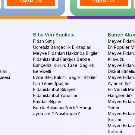
Sepete Ekle
Sepete Ekle
Sepete Ekle
S
Bitki Veri Bankası
Bahçe Aka
Fidan Satışı
Meyve Fidanla
Ücretsiz Bahçecilik E Kitapları
En Popüler Me
Meyve Fidanları Hakkında Bilgiler
Meyve Fidanı 
FidanIstanbul Farkıyla Sebze
Kılavuzu
Bahçenizi Kurun: Taze, Sağlıklı,
Meyve Fidanı 
ları
Bereketli
Dikkat Etmelis
şmesi
Evde Bitki Bakımı: Sağlıklı Bitkiler
Meyve Fidanı
İçin Temel İpuçları
Aylar En İyi?
Fidanistanbul Şikayet
En Verimli Me
Fidanistanbul Yorumlar
Hangileridir?
Faydalı Bilgiler
Meyve Fidanı 
Bordo Bulamacı Nedir? Hangi
Yerler
ayda atılır? Nasıl yapılır?
Meyve Fidanı
Seçimi
Meyve Fidanı
Rehber