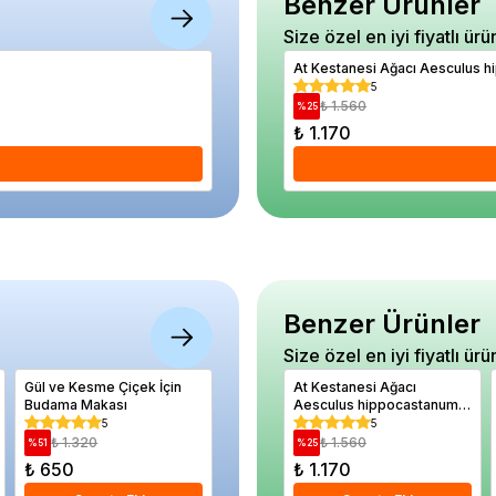
Benzer Ürünler
Size özel en iyi fiyatlı ürü
Bahar Yıldızı Çiçeği Karışık Renk Çiçek T
At Kestanesi Ağacı Aesculus h
5
5
₺ 430
₺ 1.560
%
30
%
25
₺ 300
₺ 1.170
Se
Benzer Ürünler
Size özel en iyi fiyatlı ürü
Gül ve Kesme Çiçek İçin
Alacalı Yuvarlak Yapraklı
At Kestanesi Ağacı
Alüminyu
Budama Makası
Taflan Bitkisi Euonymus
Aesculus hippocastanum
Ortanca M
japonicus Bravo 20 25 cm
100 cm 3 4 yaş
5
5
5
₺ 1.320
₺ 880
₺ 1.560
₺ 92
%
51
%
48
%
25
%
33
₺ 650
₺ 460
₺ 1.170
₺ 620