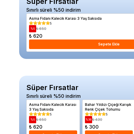
Süper Fırsatlar
Sınırlı süreli %50 indirim
Asma Fidanı Kalecik Karası 3 Yaş Saksıda
5
₺ 650
%
5
₺ 620
Sepete Ekle
Süper Fırsatlar
Sınırlı süreli %50 indirim
Asma Fidanı Kalecik Karası
Bahar Yıldızı Çiçeği Karışık
3 Yaş Saksıda
Renk Çiçek Tohumu
5
5
₺ 650
₺ 430
%
5
%
30
₺ 620
₺ 300