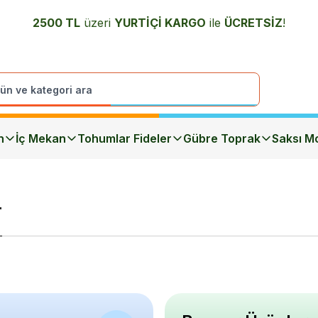
2500 TL
üzeri
YURTİÇİ K
ARGO
ile
ÜCRETSİZ
!
n
İç Mekan
Tohumlar Fideler
Gübre Toprak
Saksı Mo
r