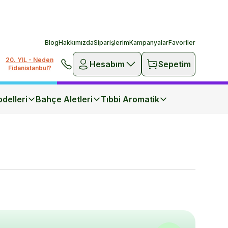
Blog
Hakkımızda
Siparişlerim
Kampanyalar
Favoriler
20. YIL - Neden
Hesabım
Sepetim
Fidanistanbul?
delleri
Bahçe Aletleri
Tıbbi Aromatik