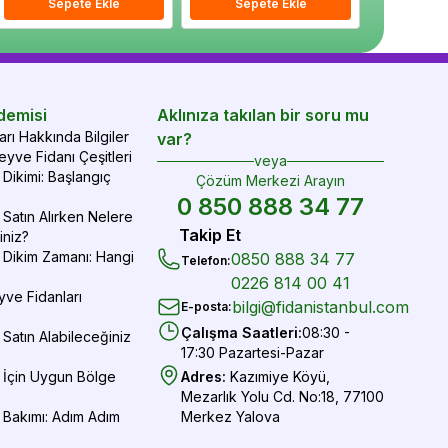
epete Ekle
Sepete Ekle
Sepete Ekle
Sepete Ekle
Sepete Ekle
Sepe
demisi
Aklınıza takılan bir soru mu
rı Hakkında Bilgiler
var?
yve Fidanı Çeşitleri
veya
Dikimi: Başlangıç
Çözüm Merkezi Arayın
0 850 888 34 77
Satın Alırken Nelere
Takip Et
iniz?
 Dikim Zamanı: Hangi
0850 888 34 77
Telefon
:
0226 814 00 41
yve Fidanları
bilgi@fidanistanbul.com
E-posta
:
Çalışma Saatleri
:
08:30 -
Satın Alabileceğiniz
17:30 Pazartesi-Pazar
 İçin Uygun Bölge
Adres
:
Kazımiye Köyü,
Mezarlık Yolu Cd. No:18, 77100
 Bakımı: Adım Adım
Merkez Yalova