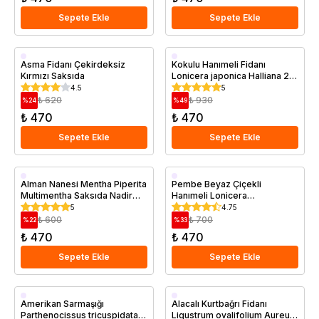
Sepete Ekle
Sepete Ekle
Geççi
Saksıda
Asma Fidanı Çekirdeksiz
Kokulu Hanımeli Fidanı
Kırmızı Saksıda
Lonicera japonica Halliana 20
Saksıda
40 cm Saksıda
4.5
5
₺ 620
₺ 930
%
24
%
49
₺ 470
₺ 470
Sepete Ekle
Sepete Ekle
Saksıda
Saksıda
Alman Nanesi Mentha Piperita
Pembe Beyaz Çiçekli
Multimentha Saksıda Nadir
Hanımeli Lonicera
Tür
Periclymenum Saksıda
5
4.75
₺ 600
₺ 700
%
22
%
33
₺ 470
₺ 470
Sepete Ekle
Sepete Ekle
Saksıda
Saksıda
Amerikan Sarmaşığı
Alacalı Kurtbağrı Fidanı
Parthenocissus tricuspidata
Ligustrum ovalifolium Aureum