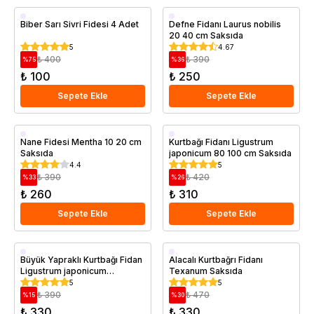
Saksıda
Biber Sarı Sivri Fidesi 4 Adet
Defne Fidanı Laurus nobilis
20 40 cm Saksıda
5
4.67
₺ 400
₺ 390
%
75
%
36
₺ 100
₺ 250
Sepete Ekle
Sepete Ekle
Saksıda
Saksıda
Nane Fidesi Mentha 10 20 cm
Kurtbağı Fidanı Ligustrum
Saksıda
japonicum 80 100 cm Saksıda
4.4
5
₺ 390
₺ 420
%
33
%
26
₺ 260
₺ 310
Sepete Ekle
Sepete Ekle
Saksıda
Saksıda
Büyük Yapraklı Kurtbağı Fidan
Alacalı Kurtbağrı Fidanı
Ligustrum japonicum
Texanum Saksıda
Texanum 30 50 cm Saksıda
5
5
₺ 390
₺ 470
%
15
%
30
₺ 330
₺ 330