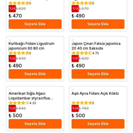
Saksıda
Saksıda
5
5
₺ 620
₺ 570
%
24
%
14
₺ 470
₺ 490
Sepete Ekle
Sepete Ekle
Saksıda
Saksıda
Kurtbağrı Fidanı Ligustrum
Japon Çınarı Fatsia japonica
japonicum 60 80 cm
20 40 cm Saksıda
5
4.75
₺ 630
₺ 620
%
22
%
21
₺ 490
₺ 490
Sepete Ekle
Sepete Ekle
Saksıda
Aşılı
Amerikan Sığla Ağacı
Aşılı Ayva Fidanı Açık Köklü
Liquidambar styraciflua
Slender Silhouette 20 40 cm
4.33
5
Saksıda
₺ 640
₺ 760
%
22
%
34
₺ 500
₺ 500
Sepete Ekle
Sepete Ekle