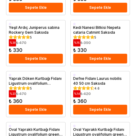
Sepete Ekle
Sepete Ekle
Saksıda
Saksıda
Yeşil Ardıç Juniperus sabina
Kedi Nanesi Bitkisi Nepeta
Rockery Gem Saksıda
cataria Catmint Saksıda
5
5
₺ 470
₺ 390
%
30
%
15
₺ 330
₺ 330
Sepete Ekle
Sepete Ekle
Saksıda
Saksıda
Yaprak Döken Kurtbağı Fidanı
Defne Fidanı Laurus nobilis
Ligustrum ovalifolium
40 50 cm Saksıda
California Privet Saksıda
5
4.6
₺ 470
₺ 420
%
23
%
14
₺ 360
₺ 360
Sepete Ekle
Sepete Ekle
Saksıda
Saksıda
Oval Yapraklı Kurtbağı Fidanı
Oval Yapraklı Kurtbağı Fidanı
Ligustrum ovalifolium green
Ligustrum ovalifolium green