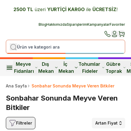
2500 TL
üzeri
YURTİÇİ K
ARGO
ile
ÜCRETSİZ
!
Blog
Hakkımızda
Siparişlerim
Kampanyalar
Favoriler
Meyve 
Dış 
İç 
Tohumlar 
Gübre 
Fidanları
Mekan
Mekan
Fideler
Toprak
M
Ana Sayfa
Sonbahar Sonunda Meyve Veren Bitkiler
Sonbahar Sonunda Meyve Veren
Bitkiler
Filtreler
Artan Fiyat