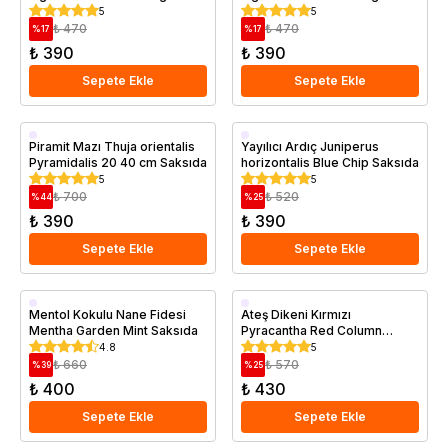
Diamond 80 100 cm
Diamond 80 100 cm Saksıda
5
5
₺ 470
₺ 470
%
17
%
17
₺ 390
₺ 390
Sepete Ekle
Sepete Ekle
Saksıda
Saksıda
Piramit Mazı Thuja orientalis
Yayılıcı Ardıç Juniperus
Pyramidalis 20 40 cm Saksıda
horizontalis Blue Chip Saksıda
5
5
₺ 700
₺ 520
%
44
%
25
₺ 390
₺ 390
Sepete Ekle
Sepete Ekle
Saksıda
Saksıda
Mentol Kokulu Nane Fidesi
Ateş Dikeni Kırmızı
Mentha Garden Mint Saksıda
Pyracantha Red Column
Saksıda
4.8
5
₺ 660
₺ 570
%
39
%
25
₺ 400
₺ 430
Sepete Ekle
Sepete Ekle