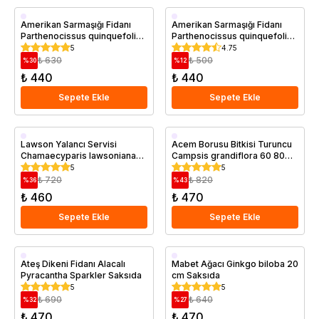
Saksıda
Saksıda
Amerikan Sarmaşığı Fidanı
Amerikan Sarmaşığı Fidanı
Parthenocissus quinquefolia
Parthenocissus quinquefolia
40 60 cm Saksıda
40 cm
5
4.75
₺ 630
₺ 500
%
30
%
12
₺ 440
₺ 440
Sepete Ekle
Sepete Ekle
Saksıda
Saksıda
Lawson Yalancı Servisi
Acem Borusu Bitkisi Turuncu
Chamaecyparis lawsoniana
Campsis grandiflora 60 80
Ellwoodii 10 20 cm
cm Saksıda
5
5
₺ 720
₺ 820
%
36
%
43
₺ 460
₺ 470
Sepete Ekle
Sepete Ekle
Saksıda
Saksıda
Ateş Dikeni Fidanı Alacalı
Mabet Ağacı Ginkgo biloba 20
Pyracantha Sparkler Saksıda
cm Saksıda
5
5
₺ 690
₺ 640
%
32
%
27
₺ 470
₺ 470