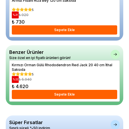
Armut Fidanı Riza Bey 120 cm Saksıda
Ace
Sak
5
₺ 920
%
21
%
23
₺ 730
₺ 
Sepete Ekle
Benzer Ürünler
Size özel en iyi fiyatlı ürünleri görün!
Kırmızı Orman Gülü Rhododendron Red Jack 20 40 cm İthal
Her
Saksıda
Bea
5
₺ 5.940
%
22
%
26
₺ 4.620
₺ 
Sepete Ekle
Süper Fırsatlar
Sınırlı süreli %50 indirim