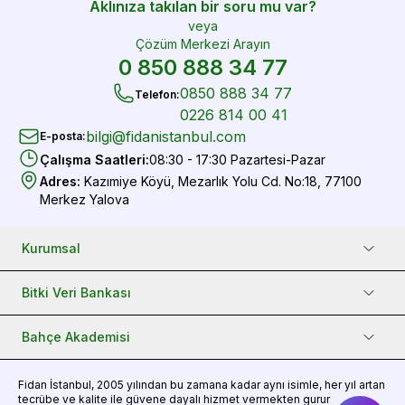
Aklınıza takılan bir soru mu var?
veya
Çözüm Merkezi Arayın
0 850 888 34 77
0850 888 34 77
Telefon
:
0226 814 00 41
bilgi@fidanistanbul.com
E-posta
:
Çalışma Saatleri
:
08:30 - 17:30 Pazartesi-Pazar
Adres
:
Kazımiye Köyü, Mezarlık Yolu Cd. No:18, 77100
Merkez Yalova
Kurumsal
Bitki Veri Bankası
Bahçe Akademisi
Fidan
İstanbul, 2005 yılından bu zamana kadar aynı isimle, her yıl artan
tecrübe ve kalite ile güvene dayalı hizmet vermekten gurur