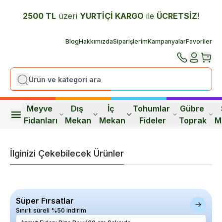
2500 TL
üzeri
YURTİÇİ K
ARGO
ile
ÜCRETSİZ
!
Blog
Hakkımızda
Siparişlerim
Kampanyalar
Favoriler
Meyve 
Dış 
İç 
Tohumlar 
Gübre 
Fidanları
Mekan
Mekan
Fideler
Toprak
M
İlginizi Çekebilecek Ürünler
Süper Fırsatlar
Sınırlı süreli %50 indirim