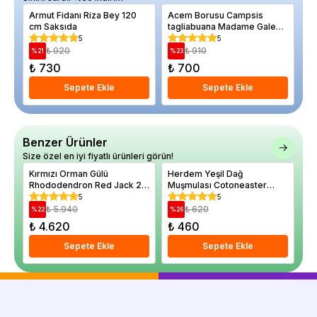
Armut Fidanı Riza Bey 120
Acem Borusu Campsis
Po
cm Saksıda
tagliabuana Madame Galen
Ay
120 cm Saksıda
Re
5
5
₺ 920
₺ 910
%
21
%
23
%
₺ 730
₺ 700
₺
Sepete Ekle
Sepete Ekle
Benzer Ürünler
Size özel en iyi fiyatlı ürünleri görün!
Kırmızı Orman Gülü
Herdem Yeşil Dağ
Al
Rhododendron Red Jack 20
Muşmulası Cotoneaster
eb
40 cm İthal Saksıda
dammeri Coral Beauty
5
5
Saksıda
₺ 5.940
₺ 620
%
22
%
26
%
₺ 4.620
₺ 460
₺
Sepete Ekle
Sepete Ekle