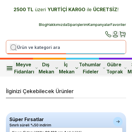
2500 TL
üzeri
YURTİÇİ K
ARGO
ile
ÜCRETSİZ
!
Blog
Hakkımızda
Siparişlerim
Kampanyalar
Favoriler
Meyve 
Dış 
İç 
Tohumlar 
Gübre 
Fidanları
Mekan
Mekan
Fideler
Toprak
M
İlginizi Çekebilecek Ürünler
Süper Fırsatlar
Sınırlı süreli %50 indirim