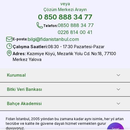
veya
Çözüm Merkezi Arayın
0 850 888 34 77
0850 888 34 77
Telefon
:
0226 814 00 41
bilgi@fidanistanbul.com
E-posta
:
Çalışma Saatleri
:
08:30 - 17:30 Pazartesi-Pazar
Adres
:
Kazımiye Köyü, Mezarlık Yolu Cd. No:18, 77100
Merkez Yalova
Kurumsal
Bitki Veri Bankası
Bahçe Akademisi
Fidan
İstanbul, 2005 yılından bu zamana kadar aynı isimle, her yıl artan
tecrübe ve kalite ile güvene dayalı hizmet vermekten gurur
duyuyoruz.
Sepet