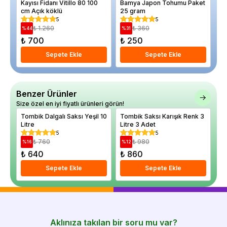
Kayısı Fidanı Vitillo 80 100
Bamya Japon Tohumu Paket
Ce
cm Açık köklü
25 gram
Aç
5
5
₺ 1.260
₺ 360
%
44
%
31
%
₺ 700
₺ 250
₺
Sepete Ekle
Sepete Ekle
Benzer Ürünler
Size özel en iyi fiyatlı ürünleri görün!
Tombik Dalgalı Saksı Yeşil 10
Tombik Saksı Karışık Renk 3
To
Litre
Litre 3 Adet
5
5
₺ 760
₺ 980
%
16
%
12
%
₺ 640
₺ 860
₺
Sepete Ekle
Sepete Ekle
Aklınıza takılan bir soru mu var?