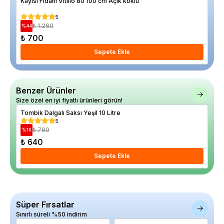
Kayısı Fidanı Vitillo 80 100 cm Açık köklü
Bam
5
₺ 1.260
%
44
%
31
₺ 700
₺ 
Sepete Ekle
Benzer Ürünler
Size özel en iyi fiyatlı ürünleri görün!
Tombik Dalgalı Saksı Yeşil 10 Litre
Tom
5
₺ 760
%
16
%
12
₺ 640
₺ 
Sepete Ekle
Süper Fırsatlar
Sınırlı süreli %50 indirim