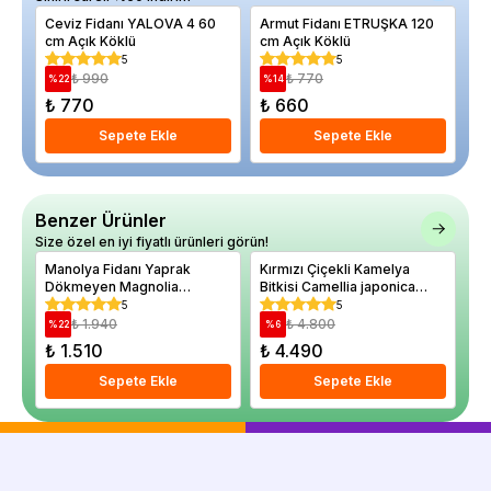
Ceviz Fidanı YALOVA 4 60
Armut Fidanı ETRUŞKA 120
Gül
cm Açık Köklü
cm Açık Köklü
Be
cm
5
5
₺ 990
₺ 770
%
22
%
14
%
₺ 770
₺ 660
₺
Sepete Ekle
Sepete Ekle
Benzer Ürünler
Size özel en iyi fiyatlı ürünleri görün!
Manolya Fidanı Yaprak
Kırmızı Çiçekli Kamelya
Li
Dökmeyen Magnolia
Bitkisi Camellia japonica
ma
grandiflora 100 cm
Black Lace İthal 50 70 cm
cm
5
5
₺ 1.940
₺ 4.800
%
22
%
6
%
₺ 1.510
₺ 4.490
₺
Sepete Ekle
Sepete Ekle