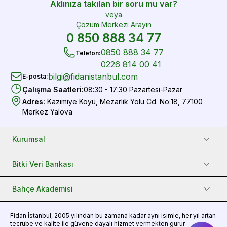
Aklınıza takılan bir soru mu var?
veya
Çözüm Merkezi Arayın
0 850 888 34 77
0850 888 34 77
Telefon
:
0226 814 00 41
bilgi@fidanistanbul.com
E-posta
:
Çalışma Saatleri
:
08:30 - 17:30 Pazartesi-Pazar
Adres
:
Kazımiye Köyü, Mezarlık Yolu Cd. No:18, 77100
Merkez Yalova
Kurumsal
Bitki Veri Bankası
Bahçe Akademisi
Fidan
İstanbul, 2005 yılından bu zamana kadar aynı isimle, her yıl artan
tecrübe ve kalite ile güvene dayalı hizmet vermekten gurur