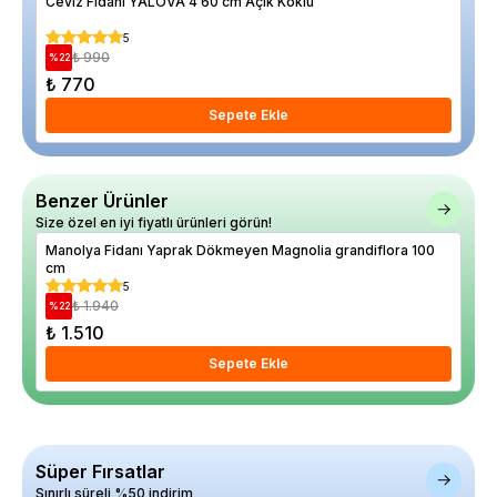
Ceviz Fidanı YALOVA 4 60 cm Açık Köklü
Arm
5
₺ 990
%
22
%
14
₺ 770
₺ 
Sepete Ekle
Benzer Ürünler
Size özel en iyi fiyatlı ürünleri görün!
Manolya Fidanı Yaprak Dökmeyen Magnolia grandiflora 100
Kır
cm
İth
5
₺ 1.940
%
22
%
6
₺ 1.510
₺ 
Sepete Ekle
Süper Fırsatlar
Sınırlı süreli %50 indirim