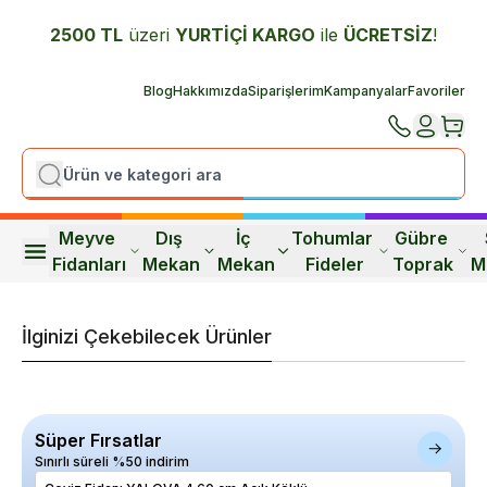
2500 TL
üzeri
YURTİÇİ K
ARGO
ile
ÜCRETSİZ
!
Blog
Hakkımızda
Siparişlerim
Kampanyalar
Favoriler
Meyve 
Dış 
İç 
Tohumlar 
Gübre 
Fidanları
Mekan
Mekan
Fideler
Toprak
M
İlginizi Çekebilecek Ürünler
Süper Fırsatlar
Sınırlı süreli %50 indirim