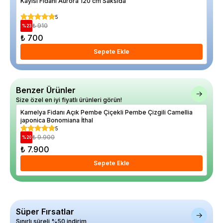
Kayısı Fidanı Aurora 120 cm Saksıda
5 Ad
5
₺ 910
%
23
%
19
₺ 700
₺ 
Sepete Ekle
Benzer Ürünler
Size özel en iyi fiyatlı ürünleri görün!
Kamelya Fidanı Açık Pembe Çiçekli Pembe Çizgili Camellia
Lad
japonica Bonomiana İthal
5
₺ 9.900
%
20
%
24
₺ 7.900
₺ 
Sepete Ekle
Süper Fırsatlar
Sınırlı süreli %50 indirim