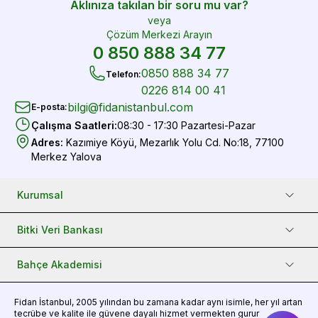
Aklınıza takılan bir soru mu var?
veya
Çözüm Merkezi Arayın
0 850 888 34 77
0850 888 34 77
Telefon
:
0226 814 00 41
bilgi@fidanistanbul.com
E-posta
:
Çalışma Saatleri
:
08:30 - 17:30 Pazartesi-Pazar
Adres
:
Kazımiye Köyü, Mezarlık Yolu Cd. No:18, 77100
Merkez Yalova
Kurumsal
Bitki Veri Bankası
Bahçe Akademisi
Fidan
İstanbul, 2005 yılından bu zamana kadar aynı isimle, her yıl artan
tecrübe ve kalite ile güvene dayalı hizmet vermekten gurur