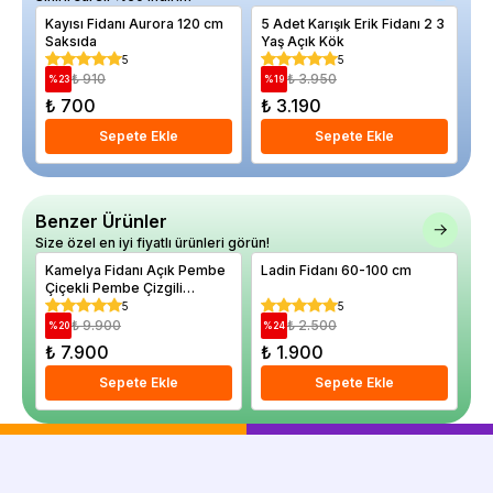
Kayısı Fidanı Aurora 120 cm
5 Adet Karışık Erik Fidanı 2 3
Er
Saksıda
Yaş Açık Kök
cm
5
5
₺ 910
₺ 3.950
%
23
%
19
%
₺ 700
₺ 3.190
₺
Sepete Ekle
Sepete Ekle
Benzer Ürünler
Size özel en iyi fiyatlı ürünleri görün!
Kamelya Fidanı Açık Pembe
Ladin Fidanı 60-100 cm
Ka
Çiçekli Pembe Çizgili
Ja
Camellia japonica
Sa
5
5
Bonomiana İthal
₺ 9.900
₺ 2.500
%
20
%
24
%
₺ 7.900
₺ 1.900
₺
Sepete Ekle
Sepete Ekle