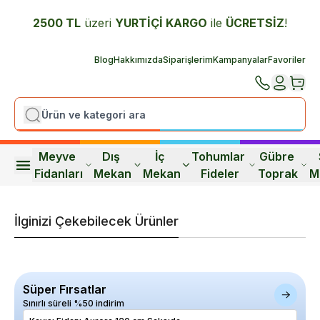
2500 TL
üzeri
YURTİÇİ K
ARGO
ile
ÜCRETSİZ
!
Blog
Hakkımızda
Siparişlerim
Kampanyalar
Favoriler
Meyve 
Dış 
İç 
Tohumlar 
Gübre 
Fidanları
Mekan
Mekan
Fideler
Toprak
M
İlginizi Çekebilecek Ürünler
Süper Fırsatlar
Sınırlı süreli %50 indirim