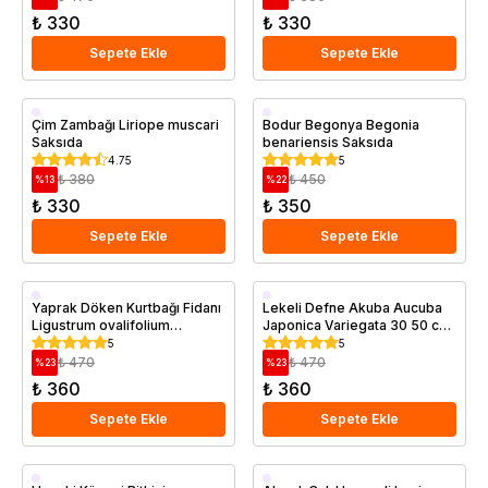
₺ 330
₺ 330
Sepete Ekle
Sepete Ekle
Saksıda
Saksıda
Çim Zambağı Liriope muscari
Bodur Begonya Begonia
Saksıda
benariensis Saksıda
4.75
5
₺ 380
₺ 450
%
13
%
22
₺ 330
₺ 350
Sepete Ekle
Sepete Ekle
Saksıda
Saksıda
Yaprak Döken Kurtbağı Fidanı
Lekeli Defne Akuba Aucuba
Ligustrum ovalifolium
Japonica Variegata 30 50 cm
California Privet Saksıda
Saksıda
5
5
₺ 470
₺ 470
%
23
%
23
₺ 360
₺ 360
Sepete Ekle
Sepete Ekle
Saksıda
Saksıda