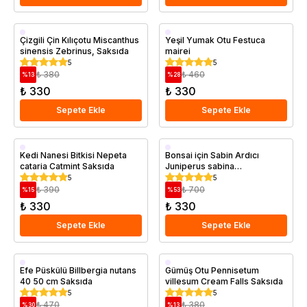
Saksıda
Saksıda
Çizgili Çin Kılıçotu Miscanthus
Yeşil Yumak Otu Festuca
sinensis Zebrinus, Saksıda
mairei
5
5
₺ 380
₺ 460
%
13
%
28
₺ 330
₺ 330
Sepete Ekle
Sepete Ekle
Saksıda
Saksıda
Kedi Nanesi Bitkisi Nepeta
Bonsai için Sabin Ardıcı
cataria Catmint Saksıda
Juniperus sabina
Tamariscifolia Saksıda
5
5
₺ 390
₺ 700
%
15
%
53
₺ 330
₺ 330
Sepete Ekle
Sepete Ekle
Saksıda
Saksıda
Efe Püskülü Billbergia nutans
Gümüş Otu Pennisetum
40 50 cm Saksıda
villesum Cream Falls Saksıda
5
5
₺ 470
₺ 380
%
30
%
13