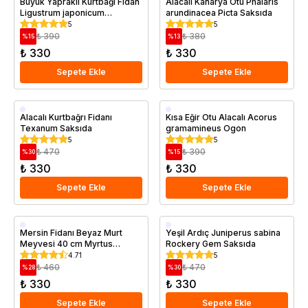
Büyük Yapraklı Kurtbağı Fidan
Alacalı Kanarya Otu Phalaris
Ligustrum japonicum
arundinacea Picta Saksıda
Texanum 30 50 cm Saksıda
5
5
₺ 390
₺ 380
%
15
%
13
₺ 330
₺ 330
Sepete Ekle
Sepete Ekle
Saksıda
Saksıda
Alacalı Kurtbağrı Fidanı
Kısa Eğir Otu Alacalı Acorus
Texanum Saksıda
gramamineus Ogon
5
5
₺ 470
₺ 390
%
30
%
15
₺ 330
₺ 330
Sepete Ekle
Sepete Ekle
Saksıda
Saksıda
Mersin Fidanı Beyaz Murt
Yeşil Ardıç Juniperus sabina
Meyvesi 40 cm Myrtus
Rockery Gem Saksıda
communis
4.71
5
₺ 460
₺ 470
%
28
%
30
₺ 330
₺ 330
Sepete Ekle
Sepete Ekle