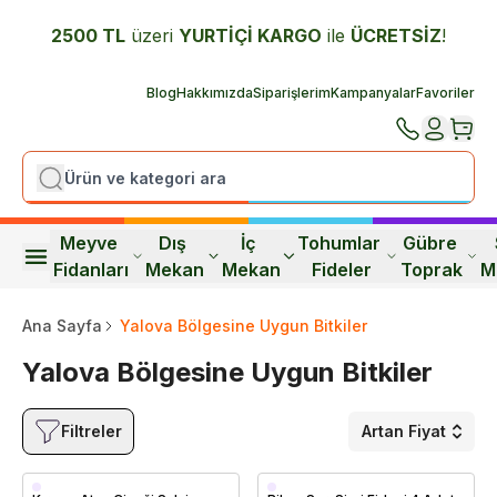
2500 TL
üzeri
YURTİÇİ K
ARGO
ile
ÜCRETSİZ
!
Blog
Hakkımızda
Siparişlerim
Kampanyalar
Favoriler
Meyve 
Dış 
İç 
Tohumlar 
Gübre 
Fidanları
Mekan
Mekan
Fideler
Toprak
M
Ana Sayfa
Yalova Bölgesine Uygun Bitkiler
Yalova Bölgesine Uygun Bitkiler
Filtreler
Artan Fiyat