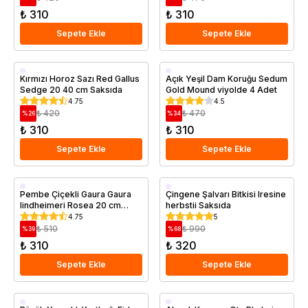
₺ 310
₺ 310
Sepete Ekle
Sepete Ekle
Saksıda
Saksıda
Kırmızı Horoz Sazı Red Gallus
Açık Yeşil Dam Koruğu Sedum
Sedge 20 40 cm Saksıda
Gold Mound viyolde 4 Adet
4.75
4.5
₺ 420
₺ 470
%
26
%
34
₺ 310
₺ 310
Sepete Ekle
Sepete Ekle
Saksıda
Saksıda
Pembe Çiçekli Gaura Gaura
Çingene Şalvarı Bitkisi Iresine
lindheimeri Rosea 20 cm
herbstii Saksıda
Saksıda
4.75
5
₺ 510
₺ 990
%
39
%
68
₺ 310
₺ 320
Sepete Ekle
Sepete Ekle
Saksıda
Saksıda