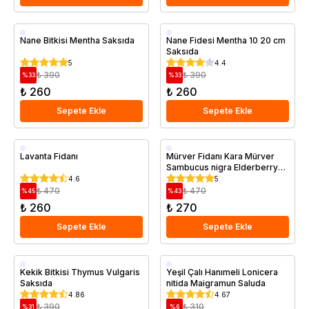
Saksıda
Saksıda
Nane Bitkisi Mentha Saksıda
Nane Fidesi Mentha 10 20 cm
Saksıda
5
4.4
₺ 390
₺ 390
%
33
%
33
₺ 260
₺ 260
Sepete Ekle
Sepete Ekle
Saksıda
Saksıda
Lavanta Fidanı
Mürver Fidanı Kara Mürver
Sambucus nigra Elderberry
Saksıda
4.6
5
₺ 470
₺ 470
%
45
%
43
₺ 260
₺ 270
Sepete Ekle
Sepete Ekle
Saksıda
Kekik Bitkisi Thymus Vulgaris
Yeşil Çalı Hanımeli Lonicera
Saksıda
nitida Maigramun Saluda
4.86
4.67
₺ 390
₺ 310
%
31
%
6