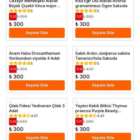
Cezayir Menekşesi Alacalı
Kısa Eğir Otu Alacalı Acorus
Büyük Çiçekli Vinca major
gramamineus Ogon Saksıda
Variegata Saksıda
5
5
₺ 390
₺ 380
%
23
%
21
₺ 300
₺ 300
Sepete Ekle
Sepete Ekle
Saksıda
Saksıda
Acem Halısı Drosanthemum
Sabin Ardıcı Juniperus sabina
floribundum viyolde 4 Adet
Tamariscifolia Saksıda
5
5
₺ 390
₺ 430
%
23
%
30
₺ 300
₺ 300
Sepete Ekle
Sepete Ekle
Saksıda
Saksıda
Çilek Fidesi Yediveren Çilek 3
Yayılıcı Kekik Bitkisi Thymus
Adet
praecox Purple Beauty
Saksıda
4.57
4.67
₺ 550
₺ 380
%
45
%
21
₺ 300
₺ 300
Sepete Ekle
Sepete Ekle