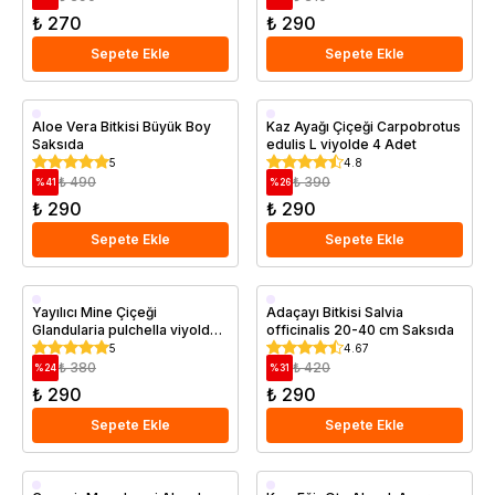
₺ 270
₺ 290
Sepete Ekle
Sepete Ekle
Saksıda
Saksıda
Aloe Vera Bitkisi Büyük Boy
Kaz Ayağı Çiçeği Carpobrotus
Saksıda
edulis L viyolde 4 Adet
5
4.8
₺ 490
₺ 390
%
41
%
26
₺ 290
₺ 290
Sepete Ekle
Sepete Ekle
Saksıda
Saksıda
Yayılıcı Mine Çiçeği
Adaçayı Bitkisi Salvia
Glandularia pulchella viyolde
officinalis 20-40 cm Saksıda
4 Adet
5
4.67
₺ 380
₺ 420
%
24
%
31
₺ 290
₺ 290
Sepete Ekle
Sepete Ekle
Saksıda
Saksıda