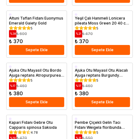
Saksıda
Saksıda
Altuni Taflan Fidanı Euonymus
Yeşil Çalı Hanımeli Lonicera
Emerald Gaiety Gold
pileata Moss Green 20 40 cm
Saksıda
5
5
₺ 600
₺ 470
%
38
%
21
₺ 370
₺ 370
Sepete Ekle
Sepete Ekle
Saksıda
Saksıda
Ajuka Otu Mayasil Otu Bordo
Ajuka Otu Mayasıl Otu Alacalı
Ajuga reptans Atropurpurea
Ajuga reptans Burgundy
Saksıda
Saksıda
5
5
₺ 460
₺ 460
%
17
%
17
₺ 380
₺ 380
Sepete Ekle
Sepete Ekle
Saksıda
Saksıda
Kapari Fidanı Gebre Otu
Pembe Çiçekli Gelin Tacı
Capparis spinosa Saksıda
Fidanı Weigela floribunda
Rosea 20 cm
4.78
5
₺ 470
₺ 550
%
19
%
31