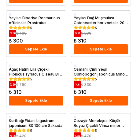
Saksıda
Saksıda
Yayılıcı Biberiye Rosmarinus
Yayılıcı Dağ Muşmulası
officinalis Prostratus
Cotoneaster horizontalis 20
40 cm Saksıda
5
5
₺ 430
₺ 390
%
30
%
21
₺ 300
₺ 310
Sepete Ekle
Sepete Ekle
Saksıda
Saksıda
Ağaç Hatmi Lila Çiçekli
Osmanlı Çimi Yeşil
Hibiscus syriacus Oiseau Bleu
Ophiopogon japonicus Minor
20 40 cm
Saksıda
5
5
₺ 760
₺ 330
%
59
%
6
₺ 310
₺ 310
Sepete Ekle
Sepete Ekle
Saksıda
Saksıda
Kurtbağı Fidanı Ligustrum
Cezayir Menekşesi Küçük
japonicum 80 100 cm Saksıda
Beyaz Çiçekli Vinca minor
Alba
5
5
₺ 420
₺ 470
%
26
%
34