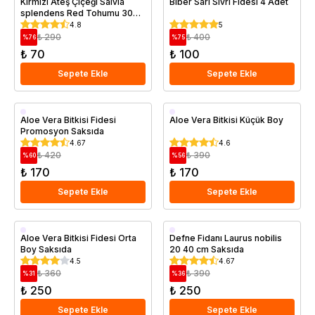
Kırmızı Ateş Çiçeği Salvia
Biber Sarı Sivri Fidesi 4 Adet
splendens Red Tohumu 30
Adet
4.8
5
₺ 290
₺ 400
%
76
%
75
₺ 70
₺ 100
Sepete Ekle
Sepete Ekle
Saksıda
Saksıda
Aloe Vera Bitkisi Fidesi
Aloe Vera Bitkisi Küçük Boy
Promosyon Saksıda
4.67
4.6
₺ 420
₺ 390
%
60
%
56
₺ 170
₺ 170
Sepete Ekle
Sepete Ekle
Saksıda
Saksıda
Aloe Vera Bitkisi Fidesi Orta
Defne Fidanı Laurus nobilis
Boy Saksıda
20 40 cm Saksıda
4.5
4.67
₺ 360
₺ 390
%
31
%
36
₺ 250
₺ 250
Sepete Ekle
Sepete Ekle