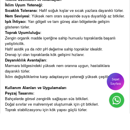
İklim Uyum Yeteneği
:
Sıcaklık Toleransı
: Hafif soğuk kışlar ve sıcak yazlara dayanıklı türler.
Nem Seviyesi
: Yüksek nem oranı sayesinde suya duyarlılığı az bitkiler.
Işık İhtiyacı
: Yarı gölgeli ve tam güneş alan bölgelerde gelişim
gösteren türler.
Toprak Uyumluluğu
:
Zengin organik madde içeriğine sahip humuslu topraklarda başarılı
yetiştiricilik.
Hafif asidik ya da nötr pH değerine sahip topraklar idealdir.
Drenajı iyi olan topraklarda kök gelişimi hızlanır.
Dayanıklılık Avantajları
:
Marmara bölgesindeki yüksek nem oranına uygun, hastalıklara
dayanıklı türler.
İklim değişikliklerine karşı adaptasyon yeteneği yüksek çeşitler.
Sepet
Sayfası
Kullanım Alanları ve Uygulamaları
Peyzaj Tasarımı
:
Bahçelerde görsel zenginlik sağlayan süs bitkileri.
Doğal sınırlar ve mahremiyet oluşturmak için çit bitkileri.
Toprak stabilizasyonu için kök yapısı güçlü türler.
Tarımsal Kullanım
:
Verimli meyve bahçeleri kurmak için uygun meyve ağaçları.
Zeytin, nar ve turunçgil gibi ticari değeri yüksek ağaçlar.