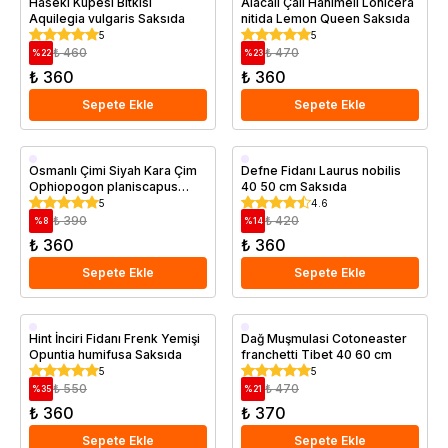
Haseki Küpesi Bitkisi
Alacalı Çalı Hanımeli Lonicera
Aquilegia vulgaris Saksıda
nitida Lemon Queen Saksıda
5
5
₺ 460
₺ 470
%
22
%
23
₺ 360
₺ 360
Sepete Ekle
Sepete Ekle
Saksıda
Saksıda
Osmanlı Çimi Siyah Kara Çim
Defne Fidanı Laurus nobilis
Ophiopogon planiscapus
40 50 cm Saksıda
Nigramescens
5
4.6
₺ 390
₺ 420
%
8
%
14
₺ 360
₺ 360
Sepete Ekle
Sepete Ekle
Saksıda
Saksıda
Hint İnciri Fidanı Frenk Yemişi
Dağ Muşmulasi Cotoneaster
Opuntia humifusa Saksıda
franchetti Tibet 40 60 cm
5
5
₺ 550
₺ 470
%
35
%
21
₺ 360
₺ 370
Sepete Ekle
Sepete Ekle