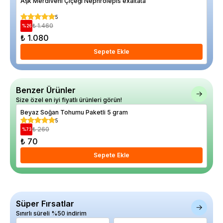
Aşk Merdiveni Çiçeği Nephrolepis exaltata
Elm
5
₺ 1.460
%
26
%
13
₺ 1.080
₺ 
Sepete Ekle
Benzer Ürünler
Size özel en iyi fiyatlı ürünleri görün!
Beyaz Soğan Tohumu Paketli 5 gram
Pır
5
₺ 260
%
73
%
6
₺ 70
₺ 
Sepete Ekle
Süper Fırsatlar
Sınırlı süreli %50 indirim