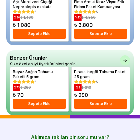
Aşk Merdiveni Çiçeği
Elma Armut Kiraz Vişne Erik
Ka
Nephrolepis exaltata
Fidanı Paket Kampanyası
cm
5
5
₺ 1.460
₺ 4.350
%
26
%
13
%
₺ 1.080
₺ 3.800
₺
Sepete Ekle
Sepete Ekle
Benzer Ürünler
Size özel en iyi fiyatlı ürünleri görün!
Beyaz Soğan Tohumu
Pırasa İnegöl Tohumu Paket
Pı
Paketli 5 gram
25 gram
10
5
5
₺ 260
₺ 310
%
73
%
6
%
₺ 70
₺ 290
₺
Sepete Ekle
Sepete Ekle
Aklınıza takılan bir soru mu var?