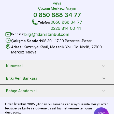
veya
Çözüm Merkezi Arayın
0 850 888 34 77
0850 888 34 77
Telefon
:
0226 814 00 41
bilgi@fidanistanbul.com
E-posta
:
Çalışma Saatleri
:
08:30 - 17:30 Pazartesi-Pazar
Adres
:
Kazımiye Köyü, Mezarlık Yolu Cd. No:18, 77100
Merkez Yalova
Kurumsal
Bitki Veri Bankası
Bahçe Akademisi
Fidan
İstanbul, 2005 yılından bu zamana kadar aynı isimle, her yıl artan
tecrübe ve kalite ile güvene dayalı hizmet vermekten gurur
duyuyoruz.
Sepet