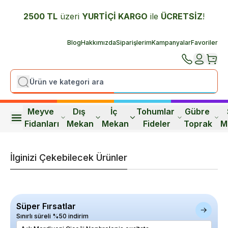
2500 TL
üzeri
YURTİÇİ K
ARGO
ile
ÜCRETSİZ
!
Blog
Hakkımızda
Siparişlerim
Kampanyalar
Favoriler
Meyve 
Dış 
İç 
Tohumlar 
Gübre 
Fidanları
Mekan
Mekan
Fideler
Toprak
M
İlginizi Çekebilecek Ürünler
Süper Fırsatlar
Sınırlı süreli %50 indirim