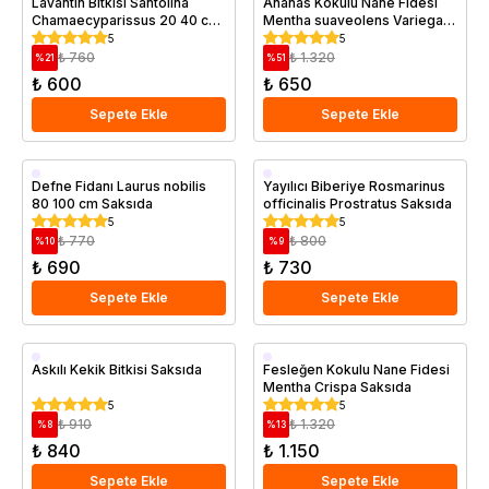
Lavantin Bitkisi Santolina
Ananas Kokulu Nane Fidesi
Chamaecyparissus 20 40 cm
Mentha suaveolens Variegata
Büyük Boy Saksıda
Saksıda
5
5
₺ 760
₺ 1.320
%
21
%
51
₺ 600
₺ 650
Sepete Ekle
Sepete Ekle
Saksıda
Saksıda
Defne Fidanı Laurus nobilis
Yayılıcı Biberiye Rosmarinus
80 100 cm Saksıda
officinalis Prostratus Saksıda
5
5
₺ 770
₺ 800
%
10
%
9
₺ 690
₺ 730
Sepete Ekle
Sepete Ekle
Saksıda
Saksıda
Askılı Kekik Bitkisi Saksıda
Fesleğen Kokulu Nane Fidesi
Mentha Crispa Saksıda
5
5
₺ 910
₺ 1.320
%
8
%
13
₺ 840
₺ 1.150
Sepete Ekle
Sepete Ekle