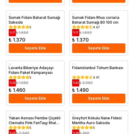
Saksıda
Saksıda
Sumak Fidanı Baharat Sumağı
Sumak Fidanı Rhus coriaria
Saksıda
Baharat Sumağı 80 100 cm
5
4.67
₺ 1.650
₺ 1.650
%
17
%
17
₺ 1.370
₺ 1.370
Sepete Ekle
Sepete Ekle
Saksıda
Lavanta Biberiye Adaçayı
Fidanistanbul Tohum Bankası
Fidanı Paket Kampanyası
5
4.91
₺ 1.980
₺ 3.960
%
26
%
62
₺ 1.460
₺ 1.490
Sepete Ekle
Sepete Ekle
Saksıda
Saksıda
Yaban Asması Pembe Çiçekli
Greyfurt Kokulu Nane Fidesi
Clematis Pink FanTaşy İthal
Mentha Auro Saksıda
Saksıda
5
5
₺ 2.500
₺ 360
%
24
%
39