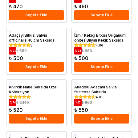
₺ 470
₺ 490
Sepete Ekle
Sepete Ekle
Saksıda
Saksıda
Adaçayı Bitkisi Salvia
İzmir Kekiği Bitkisi Origanum
officinalis 40 cm Saksıda
onites Bilyalı Kekik Saksıda
5
4.86
₺ 650
₺ 660
%
23
%
24
₺ 500
₺ 500
Sepete Ekle
Sepete Ekle
Saksıda
Saksıda
Kıvırcık Nane Saksıda Özel
Anadolu Adaçayı Salvia
Koleksiyon
fruticosa Saksıda
5
4.8
₺ 2.140
₺ 660
%
76
%
17
₺ 520
₺ 550
Sepete Ekle
Sepete Ekle
Saksıda
Saksıda