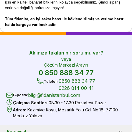
için en kaliteli baharat bitkilerini kolayca seçebilirsiniz. Şimdi sipariş
verin ve doğallığı sofranıza taşıyın!
Tüm fidanlar, en iyi saksı harcı ile köklendirilmiş ve verime hazır
halde kargoya verilmektedir.
Aklınıza takılan bir soru mu var?
veya
Çözüm Merkezi Arayın
0 850 888 34 77
0850 888 34 77
Telefon
:
0226 814 00 41
bilgi@fidanistanbul.com
E-posta
:
Çalışma Saatleri
:
08:30 - 17:30 Pazartesi-Pazar
Adres
:
Kazımiye Köyü, Mezarlık Yolu Cd. No:18, 77100
Merkez Yalova
Kurumsal