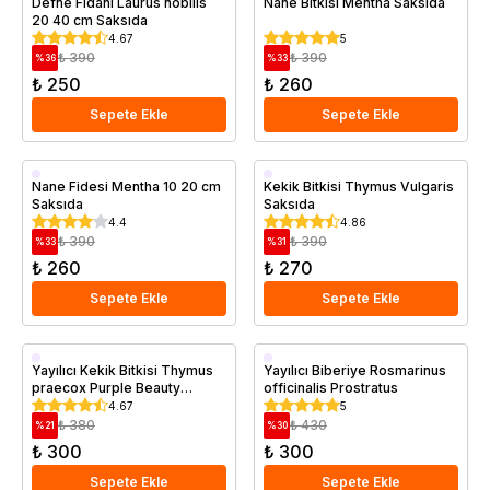
Defne Fidanı Laurus nobilis
Nane Bitkisi Mentha Saksıda
20 40 cm Saksıda
4.67
5
₺ 390
₺ 390
%
36
%
33
₺ 250
₺ 260
Sepete Ekle
Sepete Ekle
Saksıda
Saksıda
Nane Fidesi Mentha 10 20 cm
Kekik Bitkisi Thymus Vulgaris
Saksıda
Saksıda
4.4
4.86
₺ 390
₺ 390
%
33
%
31
₺ 260
₺ 270
Sepete Ekle
Sepete Ekle
Saksıda
Saksıda
Yayılıcı Kekik Bitkisi Thymus
Yayılıcı Biberiye Rosmarinus
praecox Purple Beauty
officinalis Prostratus
Saksıda
4.67
5
₺ 380
₺ 430
%
21
%
30
₺ 300
₺ 300
Sepete Ekle
Sepete Ekle