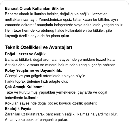
Baharat Olarak Kullanılan Bitkiler
Baharat olarak kullanılan bitkiler, doğallığı ve sağlıklı lezzetleri
mutfaklarınıza taşır. Yemeklerinize eşsiz tatlar katan bu bitkiler, aynı
zamanda dekoratif amaçlarla bahçenizde veya saksılarda yetiştirilebilir.
Hem taze hem de kurutulmuş halde kullanılabilen bu bitkiler, şifa
kaynağı özellikleriyle de ön plana çıkar.
Teknik Özellikleri ve Avantajları
Doğal Lezzet ve Sağlık
:
Baharat bitkileri, doğal aromaları sayesinde yemeklere lezzet katar.
Antioksidan, vitamin ve mineral bakımından zengin içeriğe sahiptir.
Kolay Yetiştirme ve Dayanıklılık
:
Güneşli ve yarı gölgeli ortamlarda kolayca büyür.
Farklı toprak türlerine hızlı adapte olur.
Çok Amaçlı Kullanım
:
Taze ve kurutulmuş yaprakları yemeklerde, çaylarda ve doğal
tedavilerde kullanılır.
Kokuları sayesinde doğal böcek kovucu özellik gösterir.
Ekolojik Fayda
:
Zararlıları uzaklaştırarak bahçenizin sağlıklı kalmasına yardımcı olur.
Arıları ve kelebekleri bahçenize çeker.