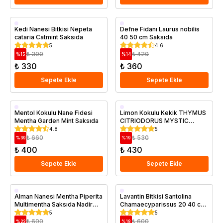
Saksıda
Saksıda
Kedi Nanesi Bitkisi Nepeta
Defne Fidanı Laurus nobilis
cataria Catmint Saksıda
40 50 cm Saksıda
5
4.6
₺ 390
₺ 420
%
15
%
14
₺ 330
₺ 360
Sepete Ekle
Sepete Ekle
Saksıda
Saksıda
Mentol Kokulu Nane Fidesi
Limon Kokulu Kekik THYMUS
Mentha Garden Mint Saksıda
CITRIODORUS MYSTIC
LEMON Saksıda
4.8
5
₺ 660
₺ 530
%
39
%
19
₺ 400
₺ 430
Sepete Ekle
Sepete Ekle
Saksıda
Saksıda
Alman Nanesi Mentha Piperita
Lavantin Bitkisi Santolina
Multimentha Saksıda Nadir
Chamaecyparissus 20 40 cm
Tür
Saksıda
5
5
₺ 600
₺ 600
%
22
%
18