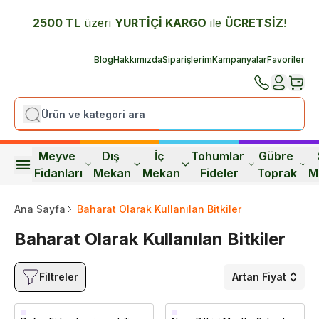
2500 TL
üzeri
YURTİÇİ K
ARGO
ile
ÜCRETSİZ
!
Blog
Hakkımızda
Siparişlerim
Kampanyalar
Favoriler
Meyve 
Dış 
İç 
Tohumlar 
Gübre 
Fidanları
Mekan
Mekan
Fideler
Toprak
M
Ana Sayfa
Baharat Olarak Kullanılan Bitkiler
Baharat Olarak Kullanılan Bitkiler
Filtreler
Artan Fiyat
Saksıda
Saksıda