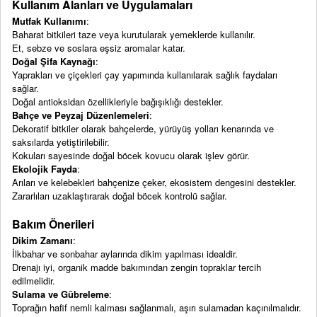
Kullanım Alanları ve Uygulamaları
Mutfak Kullanımı
:
Baharat bitkileri taze veya kurutularak yemeklerde kullanılır.
Et, sebze ve soslara eşsiz aromalar katar.
Doğal Şifa Kaynağı
:
Yaprakları ve çiçekleri çay yapımında kullanılarak sağlık faydaları
sağlar.
Doğal antioksidan özellikleriyle bağışıklığı destekler.
Bahçe ve Peyzaj Düzenlemeleri
:
Dekoratif bitkiler olarak bahçelerde, yürüyüş yolları kenarında ve
saksılarda yetiştirilebilir.
Kokuları sayesinde doğal böcek kovucu olarak işlev görür.
Ekolojik Fayda
:
Arıları ve kelebekleri bahçenize çeker, ekosistem dengesini destekler.
Zararlıları uzaklaştırarak doğal böcek kontrolü sağlar.
Bakım Önerileri
Dikim Zamanı
:
İlkbahar ve sonbahar aylarında dikim yapılması idealdir.
Drenajı iyi, organik madde bakımından zengin topraklar tercih
edilmelidir.
Sulama ve Gübreleme
:
Toprağın hafif nemli kalması sağlanmalı, aşırı sulamadan kaçınılmalıdır.