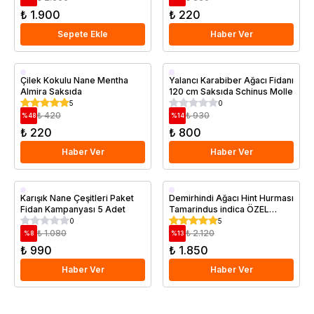
₺ 1.900
₺ 220
Sepete Ekle
Haber Ver
Saksıda
Saksıda
Çilek Kokulu Nane Mentha
Yalancı Karabiber Ağacı Fidanı
Almira Saksıda
120 cm Saksıda Schinus Molle
5
0
₺ 420
₺ 930
%
48
%
14
₺ 220
₺ 800
Haber Ver
Haber Ver
Saksıda
Karışık Nane Çeşitleri Paket
Demirhindi Ağacı Hint Hurması
Fidan Kampanyası 5 Adet
Tamarindus indica ÖZEL
KOLEKSİYON
0
5
₺ 1.080
₺ 2.120
%
8
%
13
₺ 990
₺ 1.850
Haber Ver
Haber Ver