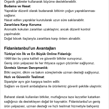
Organik gübreler kullanarak büyüme desteklenebilir.
Budama ve Hasat
:
Yapraklar düzenli olarak budanarak bitkinin yoğun yapraklanması
sağlanır.
Hasat edilen yapraklar kurutularak uzun süre saklanabilir.
Zararlılara Karşı Koruma
:
Aromatik kokuları zararlıları uzaklaştırır, ancak düzenli kontrol
yapılmalıdır.
Doğal böcek ilaçlarıyla zararlılara karşı önlem alınabilir.
Fidanistanbul’un Avantajları
Türkiye’nin İlk ve En Büyük Online Fidanlığı
:
1999’dan bu yana kaliteli ve güvenilir bitkiler sunuyoruz.
Geniş ürün yelpazesi ile her ihtiyaca uygun çözümler sağlıyoruz.
Ücretsiz Uzman Danışmanlık
:
Bitki seçimi, dikim ve bakım süreçlerinde uzman desteği sağlıyoruz.
Hızlı ve Güvenilir Teslimat
:
Siparişler aynı gün kargoya teslim edilir.
Sağlam ve özenli ambalajlama ile ürünleriniz güvenli şekilde ulaştırılır.
Baharat olarak kullanılan bitkiler, mutfağınıza taze lezzetler katarken
sağlığınızı da destekleyen doğal bir kaynaktır. Fidanistanbul’un geniş
ürün yelpazesi, uzman desteği ve hızlı teslimat hizmetiyle bahçeniz