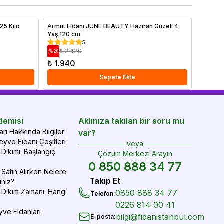
mak için ipuçlarımızı hemen bitiriyoruz!
25 Kilo
Armut Fidanı JUNE BEAUTY Haziran Güzeli 4
Biber T
Yaş 120 cm
Tohumu
5
₺ 2.420
₺ 4
%
20
%
55
₺ 1.940
₺ 210
Sepete Ekle
demisi
Aklınıza takılan bir soru mu
rı Hakkında Bilgiler
var?
yve Fidanı Çeşitleri
veya
Dikimi: Başlangıç
Çözüm Merkezi Arayın
0 850 888 34 77
Satın Alırken Nelere
Takip Et
iniz?
 Dikim Zamanı: Hangi
0850 888 34 77
Telefon
:
0226 814 00 41
yve Fidanları
bilgi@fidanistanbul.com
E-posta
: