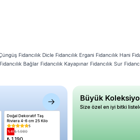
Çüngüş Fidancılık
Dicle Fidancılık
Ergani Fidancılık
Hani Fid
idancılık
Bağlar Fidancılık
Kayapınar Fidancılık
Sur Fidancı
Büyük Koleksiyo
Size özel en iyi bitki liste
Doğal Dekoratif Taş
Armut Fidanı JUNE
Biber To
Riviera 4-6 cm 25 Kilo
BEAUTY Haziran Güzeli 4
Turşuluk
Yaş 120 cm
Paket 3
5
5
₺ 1.980
₺ 2.420
₺ 47
%
40
%
20
%
55
₺ 1.190
₺ 1.940
₺ 210