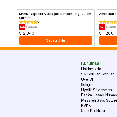
Kırmızı Yapraklı Akçaağaç crimson king 120 cm
Amerikan S
Saksıda
5
₺ 3.560
₺ 1.650
%
20
%
24
₺ 2.840
₺ 1.260
Sepete Ekle
Kurumsal
Hakkımızda
Sık Sorulan Sorular
Üye Ol
İletişim
Üyelik Sözleşmesi
Banka Hesap Numara
Mesafeli Satış Sözle
KVKK
İade Politikası