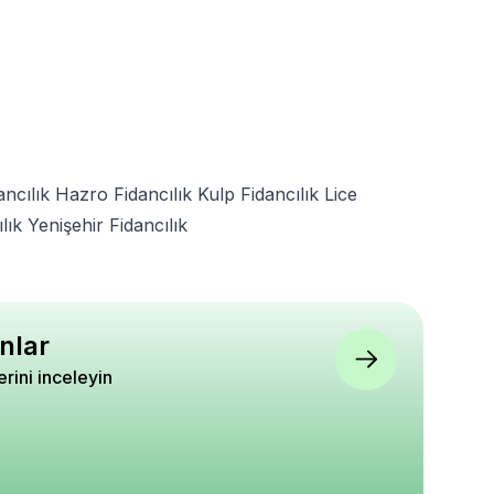
ancılık
Hazro Fidancılık
Kulp Fidancılık
Lice
lık
Yenişehir Fidancılık
nlar
lerini inceleyin
ros Aşağı Bakan
5x40 Sunta Vidası 25 Adet
Ceviz Fidanı YALOVA
 Biber Tohumu
Yaş 120 cm
 gram
5
5
5
0
₺ 290
₺ 1.510
%
34
%
17
₺ 190
₺ 1.250