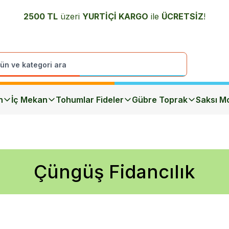
2500 TL
üzeri
YURTİÇİ K
ARGO
ile
ÜCRETSİZ
!
n
İç Mekan
Tohumlar Fideler
Gübre Toprak
Saksı Mo
Çüngüş Fidancılık