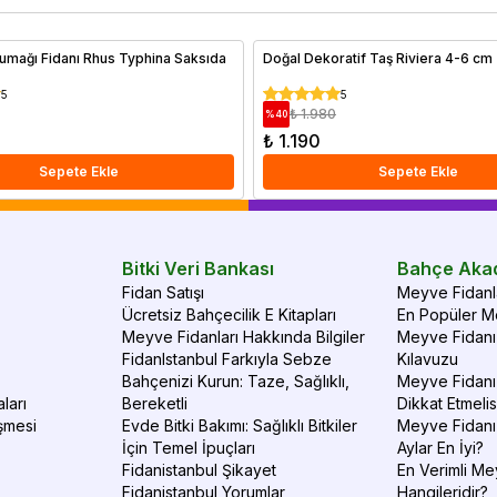
verimli ve sağlıklı meyve hasadı elde edebilirsiniz.
al
umağı Fidanı Rhus Typhina Saksıda
Doğal Dekoratif Taş Riviera 4-6 cm 
5
5
₺ 1.980
%
40
₺ 1.190
Sepete Ekle
Sepete Ekle
Bitki Veri Bankası
Bahçe Aka
Fidan Satışı
Meyve Fidanla
Ücretsiz Bahçecilik E Kitapları
En Popüler Me
Meyve Fidanları Hakkında Bilgiler
Meyve Fidanı 
FidanIstanbul Farkıyla Sebze
Kılavuzu
Bahçenizi Kurun: Taze, Sağlıklı,
Meyve Fidanı 
ları
Bereketli
Dikkat Etmelis
şmesi
Evde Bitki Bakımı: Sağlıklı Bitkiler
Meyve Fidanı
İçin Temel İpuçları
Aylar En İyi?
Fidanistanbul Şikayet
En Verimli Me
Fidanistanbul Yorumlar
Hangileridir?