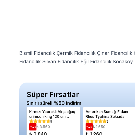
Bismil Fidancılık
Çermik Fidancılık
Çınar Fidancılık
Fidancılık
Silvan Fidancılık
Eğil Fidancılık
Kocaköy F
Süper Fırsatlar
Sınırlı süreli %50 indirim
Kırmızı Yapraklı Akçaağaç
Amerikan Sumağı Fidanı
crimson king 120 cm
Rhus Typhina Saksıda
Saksıda
5
5
₺ 3.560
₺ 1.650
%
20
%
24
₺ 2.840
₺ 1.260