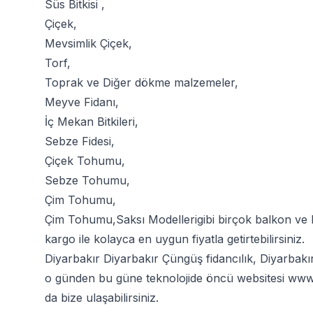
Süs Bitkisi
,
Çiçek
,
Mevsimlik Çiçek
,
Torf
,
Toprak
ve
Diğer dökme malzemeler
,
Meyve Fidanı
,
İç Mekan Bitkileri
,
Sebze Fidesi
,
Çiçek Tohumu
,
Sebze Tohumu
,
Çim Tohumu
,
Çim Tohumu
,
Saksı Modelleri
gibi birçok balkon ve
kargo ile kolayca en uygun fiyatla getirtebilirsiniz.
Diyarbakır Diyarbakır Çüngüş fidancılık, Diyarbakı
o günden bu güne teknolojide öncü websitesi
www.
da bize ulaşabilirsiniz.