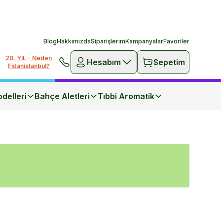
Blog
Hakkımızda
Siparişlerim
Kampanyalar
Favoriler
20. YIL - Neden
Hesabım
Sepetim
Fidanistanbul?
delleri
Bahçe Aletleri
Tıbbi Aromatik