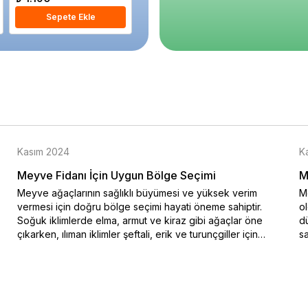
Sepete Ekle
Sepete Ekle
S
Kasım 2024
K
Meyve Fidanı İçin Uygun Bölge Seçimi
M
Meyve ağaçlarının sağlıklı büyümesi ve yüksek verim
Me
vermesi için doğru bölge seçimi hayati öneme sahiptir.
o
Soğuk iklimlerde elma, armut ve kiraz gibi ağaçlar öne
dü
çıkarken, ılıman iklimler şeftali, erik ve turunçgiller için
sa
idealdir. Bu blog yazısında iklim koşullarına uygun meyve
na
ağacı seçimi hakkında bilgiler sunulmaktadır. Özellikle soğuk
ko
hava şartlarına dayanıklı türler ve sıcak iklimlerde bol
en
güneşle yüksek verim sağlayan ağaçlar hakkında ayrıntılı bir
do
rehber sizi bekliyor. Doğru iklimde doğru ağaç seçimiyle
Me