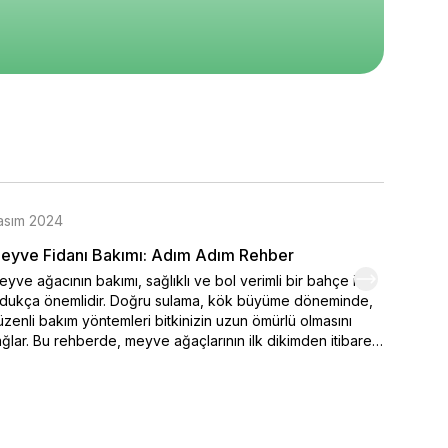
epete Ekle
Sepete Ekle
Sepete Ekle
asım 2024
Kasım 
eyve Fidanı Bakımı: Adım Adım Rehber
Organi
yve ağacının bakımı, sağlıklı ve bol verimli bir bahçe için
Kendi el
ldukça önemlidir. Doğru sulama, kök büyüme döneminde,
varmak 
zenli bakım yöntemleri bitkinizin uzun ömürlü olmasını
seçimi,
ğlar. Bu rehberde, meyve ağaçlarının ilk dikimden itibaren
ipuçlar
sıl sulanması ve sulamanın belirlenmesinde iklim
meyve y
şullarının nasıl etkili durumda olduğu. Ayrıca bakımı yapılan
renklen
 önemli faktörler arasında yer alan toprak özellikleri ve
hemen o
ğru gübreleme yöntemleri ayrıntılı olarak ele alınmıştır.
yve ağaçlarınızı sağlıklı tutmak ve yıl boyunca verim