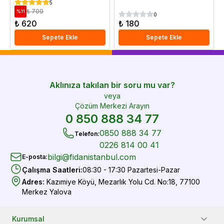
5
₺ 700
%
11
0
₺ 620
₺ 180
Sepete Ekle
Sepete Ekle
Aklınıza takılan bir soru mu var?
veya
Çözüm Merkezi Arayın
0 850 888 34 77
0850 888 34 77
Telefon
:
0226 814 00 41
bilgi@fidanistanbul.com
E-posta
:
Çalışma Saatleri
:
08:30 - 17:30 Pazartesi-Pazar
Adres
:
Kazımiye Köyü, Mezarlık Yolu Cd. No:18, 77100
Merkez Yalova
Kurumsal