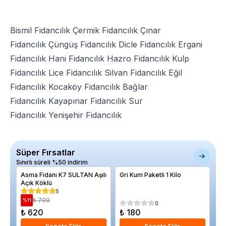
Bismil Fidancılık
Çermik Fidancılık
Çınar
Fidancılık
Çüngüş Fidancılık
Dicle Fidancılık
Ergani
Fidancılık
Hani Fidancılık
Hazro Fidancılık
Kulp
Fidancılık
Lice Fidancılık
Silvan Fidancılık
Eğil
Fidancılık
Kocaköy Fidancılık
Bağlar
Fidancılık
Kayapınar Fidancılık
Sur
Fidancılık
Yenişehir Fidancılık
Süper Fırsatlar
Sınırlı süreli %50 indirim
Asma Fidanı K7 SULTAN Aşılı
Gri Kum Paketli 1 Kilo
Al
Açık Köklü
Ec
Sa
5
₺ 700
%
11
%
0
₺ 620
₺ 180
₺