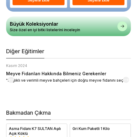
Sepete Ekle
Sepete Ekle
Büyük Koleksiyonlar
Size özel en iyi bitki listelerini inceleyin
Diğer Eğitimler
Kasım 2024
K
Meyve Fidanları Hakkında Bilmeniz Gerekenler
M
"Sağlıklı ve verimli meyve bahçeleri için doğru meyve fidanını seçin."
M
d
a
t
m
h
v
Bakmadan Çıkma
i
e
Asma Fidanı K7 SULTAN Aşılı
Gri Kum Paketli 1 Kilo
Açık Köklü