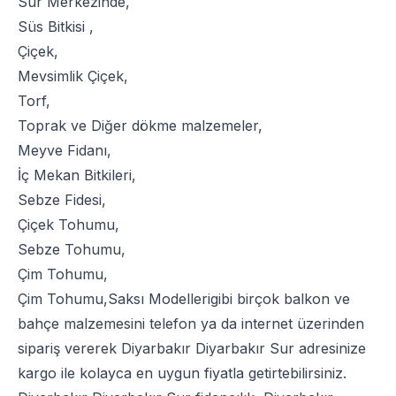
Sur Merkezinde,
Süs Bitkisi
,
Çiçek
,
Mevsimlik Çiçek
,
Torf
,
Toprak
ve
Diğer dökme malzemeler
,
Meyve Fidanı
,
İç Mekan Bitkileri
,
Sebze Fidesi
,
Çiçek Tohumu
,
Sebze Tohumu
,
Çim Tohumu
,
Çim Tohumu
,
Saksı Modelleri
gibi birçok balkon ve
bahçe malzemesini telefon ya da internet üzerinden
sipariş vererek Diyarbakır Diyarbakır Sur adresinize
kargo ile kolayca en uygun fiyatla getirtebilirsiniz.