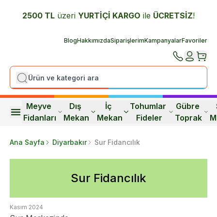
2500 TL
üzeri
YURTİÇİ K
ARGO
ile
ÜCRETSİZ
!
Blog
Hakkımızda
Siparişlerim
Kampanyalar
Favoriler
Meyve 
Dış 
İç 
Tohumlar 
Gübre 
Fidanları
Mekan
Mekan
Fideler
Toprak
M
Ana Sayfa
Diyarbakır
Sur Fidancılık
Sur Fidancılık
Kasım 2024