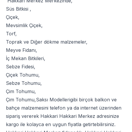
Hakkari Merkez Merkezinde,
Süs Bitkisi
,
Çiçek
,
Mevsimlik Çiçek
,
Torf
,
Toprak
ve
Diğer dökme malzemeler
,
Meyve Fidanı
,
İç Mekan Bitkileri
,
Sebze Fidesi
,
Çiçek Tohumu
,
Sebze Tohumu
,
Çim Tohumu
,
Çim Tohumu
,
Saksı Modelleri
gibi birçok balkon ve
bahçe malzemesini telefon ya da internet üzerinden
sipariş vererek Hakkari Hakkari Merkez adresinize
kargo ile kolayca en uygun fiyatla getirtebilirsiniz.