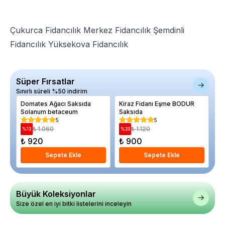
Çukurca Fidancılık
Merkez Fidancılık
Şemdinli
Fidancılık
Yüksekova Fidancılık
Süper Fırsatlar
Sınırlı süreli %50 indirim
Domates Ağacı Saksıda
Kiraz Fidanı Eşme BODUR
El
Solanum betaceum
Saksıda
0.
5
5
₺ 1.060
₺ 1.120
%
13
%
20
%
₺ 920
₺ 900
₺
Sepete Ekle
Sepete Ekle
Büyük Koleksiyonlar
Size özel en iyi bitki listelerini inceleyin