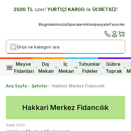
2500 TL
üzeri
YURTİÇİ K
ARGO
ile
ÜCRETSİZ
!
Blog
Hakkımızda
Siparişlerim
Kampanyalar
Favoriler
Meyve 
Dış 
İç 
Tohumlar 
Gübre 
Fidanları
Mekan
Mekan
Fideler
Toprak
M
Ana Sayfa
Şehirler
Hakkari Merkez Fidancılık
Hakkari Merkez Fidancılık
Aralık 2024