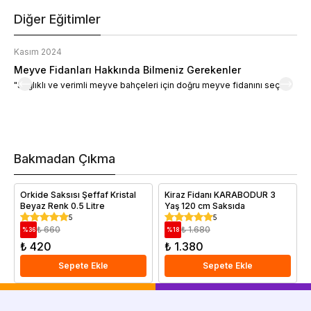
Diğer Eğitimler
Kasım 2024
K
Meyve Fidanları Hakkında Bilmeniz Gerekenler
M
"Sağlıklı ve verimli meyve bahçeleri için doğru meyve fidanını seçin."
M
d
a
t
m
h
v
Bakmadan Çıkma
i
e
Orkide Saksısı Şeffaf Kristal
Kiraz Fidanı KARABODUR 3
Beyaz Renk 0.5 Litre
Yaş 120 cm Saksıda
5
5
₺ 660
₺ 1.680
%
36
%
18
₺ 420
₺ 1.380
Sepete Ekle
Sepete Ekle