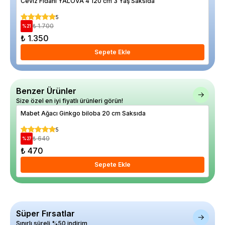
Ceviz Fidanı YALOVA 4 120 cm 3 Yaş Saksıda
Fal
5
₺ 1.700
%
21
₺ 1.350
₺ 
Sepete Ekle
Benzer Ürünler
Size özel en iyi fiyatlı ürünleri görün!
Mabet Ağacı Ginkgo biloba 20 cm Saksıda
At 
5
₺ 640
%
27
%
17
₺ 470
₺ 
Sepete Ekle
Süper Fırsatlar
Sınırlı süreli %50 indirim