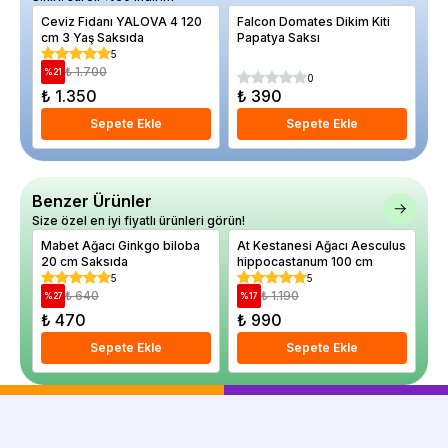
Ceviz Fidanı YALOVA 4 120
Falcon Domates Dikim Kiti
He
cm 3 Yaş Saksıda
Papatya Saksı
Ka
5
₺ 1.700
%
21
0
₺ 1.350
₺ 390
₺
Sepete Ekle
Sepete Ekle
Benzer Ürünler
Size özel en iyi fiyatlı ürünleri görün!
Mabet Ağacı Ginkgo biloba
At Kestanesi Ağacı Aesculus
Kı
20 cm Saksıda
hippocastanum 100 cm
Ak
At
5
5
₺ 640
₺ 1.190
%
27
%
17
%
₺ 470
₺ 990
₺
Sepete Ekle
Sepete Ekle