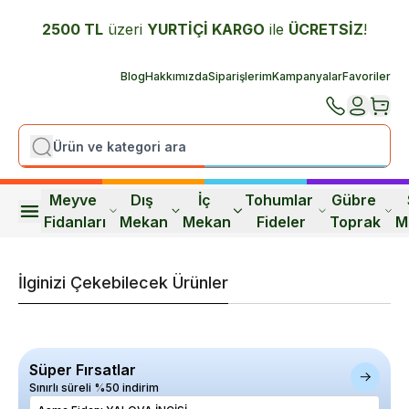
2500 TL
üzeri
YURTİÇİ K
ARGO
ile
ÜCRETSİZ
!
Blog
Hakkımızda
Siparişlerim
Kampanyalar
Favoriler
Meyve 
Dış 
İç 
Tohumlar 
Gübre 
Fidanları
Mekan
Mekan
Fideler
Toprak
M
İlginizi Çekebilecek Ürünler
Süper Fırsatlar
Sınırlı süreli %50 indirim