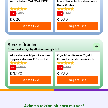
Asma Fidanı YALOVA İNCİSİ
Hasır Saksı Açık Kahverengi
Bo
Renk 6 Litre
5
5
₺ 650
₺ 760
%
5
%
25
%
₺ 620
₺ 570
₺
Sepete Ekle
Sepete Ekle
Benzer Ürünler
Size özel en iyi fiyatlı ürünleri görün!
At Kestanesi Ağacı Aesculus
Oya Ağacı Kırmızı Çiçekli
Er
hippocastanum 100 cm 3 4
Fidanı Lagerstroemia indica
si
yaş
Black Solitaire 40 60 cm
Sa
5
5
₺ 1.560
₺ 850
%
25
%
9
%
₺ 1.170
₺ 770
₺
Sepete Ekle
Sepete Ekle
Aklınıza takılan bir soru mu var?