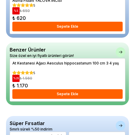
Asma Fidanı YALOVA İNCİSİ
Has
5
₺ 650
%
5
%
25
₺ 620
₺ 
Sepete Ekle
Benzer Ürünler
Size özel en iyi fiyatlı ürünleri görün!
At Kestanesi Ağacı Aesculus hippocastanum 100 cm 3 4 yaş
Oya
Sol
5
₺ 1.560
%
25
%
9
₺ 1.170
₺ 
Sepete Ekle
Süper Fırsatlar
Sınırlı süreli %50 indirim