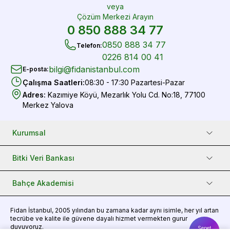
veya
Çözüm Merkezi Arayın
0 850 888 34 77
0850 888 34 77
Telefon
:
0226 814 00 41
bilgi@fidanistanbul.com
E-posta
:
Çalışma Saatleri
:
08:30 - 17:30 Pazartesi-Pazar
Adres
:
Kazımiye Köyü, Mezarlık Yolu Cd. No:18, 77100
Merkez Yalova
Kurumsal
Bitki Veri Bankası
Bahçe Akademisi
Fidan
İstanbul, 2005 yılından bu zamana kadar aynı isimle, her yıl artan
tecrübe ve kalite ile güvene dayalı hizmet vermekten gurur
duyuyoruz.
Sepet