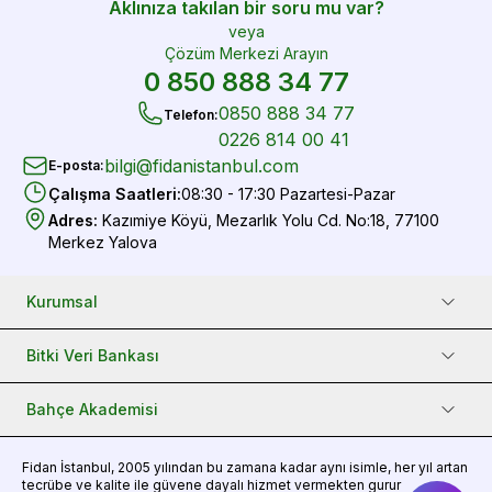
Aklınıza takılan bir soru mu var?
veya
Çözüm Merkezi Arayın
0 850 888 34 77
0850 888 34 77
Telefon
:
0226 814 00 41
bilgi@fidanistanbul.com
E-posta
:
Çalışma Saatleri
:
08:30 - 17:30 Pazartesi-Pazar
Adres
:
Kazımiye Köyü, Mezarlık Yolu Cd. No:18, 77100
Merkez Yalova
Kurumsal
Bitki Veri Bankası
Bahçe Akademisi
Fidan
İstanbul, 2005 yılından bu zamana kadar aynı isimle, her yıl artan
tecrübe ve kalite ile güvene dayalı hizmet vermekten gurur