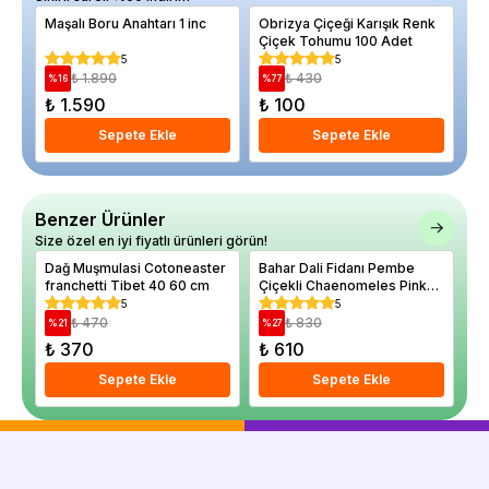
Maşalı Boru Anahtarı 1 inc
Obrizya Çiçeği Karışık Renk
As
Çiçek Tohumu 100 Adet
Aç
5
5
₺ 1.890
₺ 430
%
16
%
77
%
₺ 1.590
₺ 100
₺
Sepete Ekle
Sepete Ekle
Benzer Ürünler
Size özel en iyi fiyatlı ürünleri görün!
Dağ Muşmulasi Cotoneaster
Bahar Dali Fidanı Pembe
Al
franchetti Tibet 40 60 cm
Çiçekli Chaenomeles Pink
pu
Lady Saksıda
5
5
₺ 470
₺ 830
%
21
%
27
%
₺ 370
₺ 610
₺
Sepete Ekle
Sepete Ekle