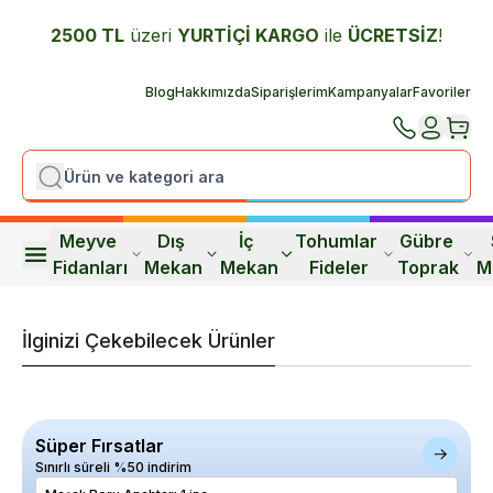
2500 TL
üzeri
YURTİÇİ K
ARGO
ile
ÜCRETSİZ
!
Blog
Hakkımızda
Siparişlerim
Kampanyalar
Favoriler
Meyve 
Dış 
İç 
Tohumlar 
Gübre 
Fidanları
Mekan
Mekan
Fideler
Toprak
M
İlginizi Çekebilecek Ürünler
Süper Fırsatlar
Sınırlı süreli %50 indirim