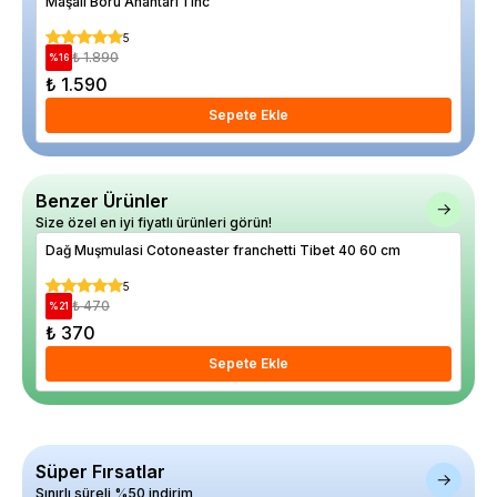
Maşalı Boru Anahtarı 1 inc
Obr
5
₺ 1.890
%
16
%
77
₺ 1.590
₺ 
Sepete Ekle
Benzer Ürünler
Size özel en iyi fiyatlı ürünleri görün!
Dağ Muşmulasi Cotoneaster franchetti Tibet 40 60 cm
Bah
Sak
5
₺ 470
%
21
%
27
₺ 370
₺ 
Sepete Ekle
Süper Fırsatlar
Sınırlı süreli %50 indirim