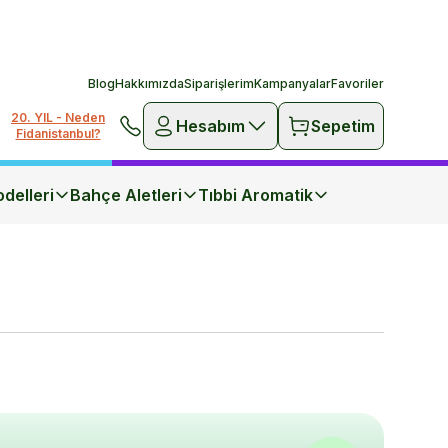
Blog
Hakkımızda
Siparişlerim
Kampanyalar
Favoriler
20. YIL - Neden
Hesabım
Sepetim
Fidanistanbul?
delleri
Bahçe Aletleri
Tıbbi Aromatik