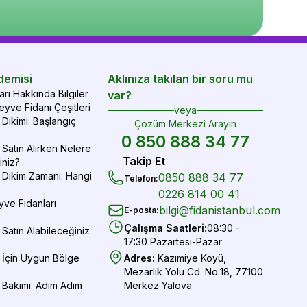
epete Ekle
Sepete Ekle
Sepete Ekle
demisi
Aklınıza takılan bir soru mu
rı Hakkında Bilgiler
var?
yve Fidanı Çeşitleri
veya
Dikimi: Başlangıç
Çözüm Merkezi Arayın
0 850 888 34 77
Satın Alırken Nelere
Takip Et
iniz?
 Dikim Zamanı: Hangi
0850 888 34 77
Telefon
:
0226 814 00 41
yve Fidanları
bilgi@fidanistanbul.com
E-posta
:
Çalışma Saatleri
:
08:30 -
Satın Alabileceğiniz
17:30 Pazartesi-Pazar
 İçin Uygun Bölge
Adres
:
Kazımiye Köyü,
Mezarlık Yolu Cd. No:18, 77100
 Bakımı: Adım Adım
Merkez Yalova