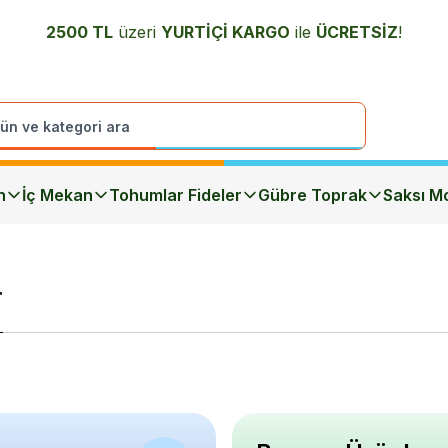
2500 TL
üzeri
YURTİÇİ K
ARGO
ile
ÜCRETSİZ
!
n
İç Mekan
Tohumlar Fideler
Gübre Toprak
Saksı Mo
r