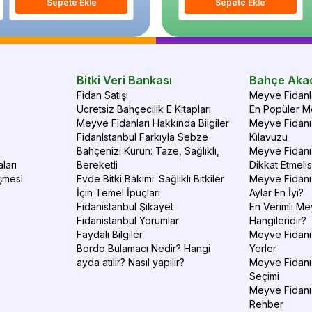
Sepete Ekle
Sepete Ekle
Sepete Ekle
S
Bitki Veri Bankası
Bahçe Aka
Fidan Satışı
Meyve Fidanla
Ücretsiz Bahçecilik E Kitapları
En Popüler Me
Meyve Fidanları Hakkında Bilgiler
Meyve Fidanı 
FidanIstanbul Farkıyla Sebze
Kılavuzu
Bahçenizi Kurun: Taze, Sağlıklı,
Meyve Fidanı 
ları
Bereketli
Dikkat Etmelis
şmesi
Evde Bitki Bakımı: Sağlıklı Bitkiler
Meyve Fidanı
İçin Temel İpuçları
Aylar En İyi?
Fidanistanbul Şikayet
En Verimli Me
Fidanistanbul Yorumlar
Hangileridir?
Faydalı Bilgiler
Meyve Fidanı 
Bordo Bulamacı Nedir? Hangi
Yerler
ayda atılır? Nasıl yapılır?
Meyve Fidanı
Seçimi
Meyve Fidanı
Rehber