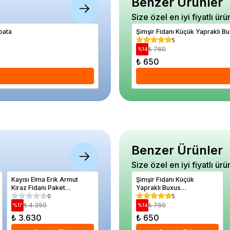
Benzer Ürünler
Size özel en iyi fiyatlı ürü
bata
Biber Acı Dolma Tohumu Paket 3 gram
Şimşir Fidanı Küçük Yapraklı 
5
5
₺ 220
₺ 760
%
41
%
14
₺ 130
₺ 650
Se
Benzer Ürünler
Size özel en iyi fiyatlı ürü
Kayısı Elma Erik Armut
Hanım Düğmesi Çiçeği
Şimşir Fidanı Küçük
Bodur B
Kiraz Fidanı Paket
Pembe Renk Çiçek
Yapraklı Buxus
Çalısı Bu
Kampanyası
Tohumu 20 adet
sempervirens Suffruticosa
Petite S
0
5
5
20 40 cm Saksıda
Saksıda
₺ 4.350
₺ 390
₺ 760
₺ 1.
%
17
%
26
%
14
%
34
₺ 3.630
₺ 290
₺ 650
₺ 700