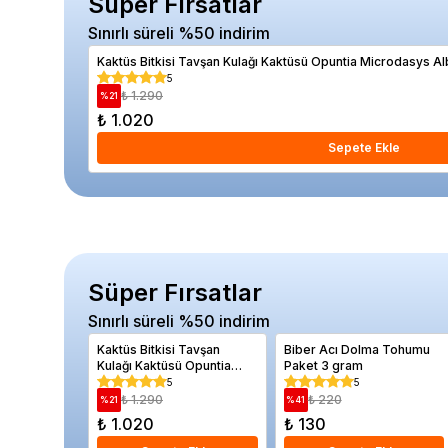
Süper Fırsatlar
Sınırlı süreli %50 indirim
Kaktüs Bitkisi Tavşan Kulağı Kaktüsü Opuntia Microdasys Al
5
₺ 1.290
%
21
₺ 1.020
Sepete Ekle
Süper Fırsatlar
Sınırlı süreli %50 indirim
Kaktüs Bitkisi Tavşan
Biber Acı Dolma Tohumu
Kulağı Kaktüsü Opuntia
Paket 3 gram
Microdasys Albata
5
5
₺ 1.290
₺ 220
%
21
%
41
₺ 1.020
₺ 130