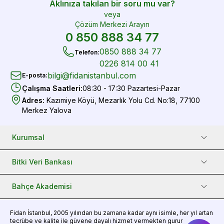
Aklınıza takılan bir soru mu var?
veya
Çözüm Merkezi Arayın
0 850 888 34 77
0850 888 34 77
Telefon
:
0226 814 00 41
bilgi@fidanistanbul.com
E-posta
:
Çalışma Saatleri
:
08:30 - 17:30 Pazartesi-Pazar
Adres
:
Kazımiye Köyü, Mezarlık Yolu Cd. No:18, 77100
Merkez Yalova
Kurumsal
Bitki Veri Bankası
Bahçe Akademisi
Fidan
İstanbul, 2005 yılından bu zamana kadar aynı isimle, her yıl artan
tecrübe ve kalite ile güvene dayalı hizmet vermekten gurur