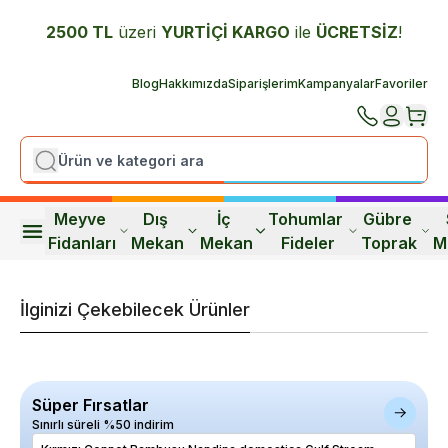
2500 TL
üzeri
YURTİÇİ K
ARGO
ile
ÜCRETSİZ
!
Blog
Hakkımızda
Siparişlerim
Kampanyalar
Favoriler
Meyve 
Dış 
İç 
Tohumlar 
Gübre 
Fidanları
Mekan
Mekan
Fideler
Toprak
M
İlginizi Çekebilecek Ürünler
Süper Fırsatlar
Sınırlı süreli %50 indirim