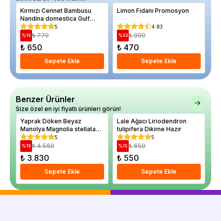
Kırmızı Cennet Bambusu
Limon Fidanı Promosyon
Ce
Nandina domestica Gulf
12
Stream Saksıda
5
4.83
₺ 770
₺ 990
%
16
%
53
%
₺ 650
₺ 470
₺
Sepete Ekle
Sepete Ekle
Benzer Ürünler
Size özel en iyi fiyatlı ürünleri görün!
Yaprak Döken Beyaz
Lale Ağacı Liriodendron
Ağ
Manolya Magnolia stellata
tulipifera Dikime Hazır
Royal Star Saksıda
5
5
₺ 4.560
₺ 650
%
16
%
15
%
₺ 3.830
₺ 550
₺
Sepete Ekle
Sepete Ekle