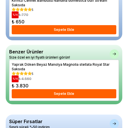
Kırmızı Cennet Bambusu Nandina domestica Gulf Stream
Lim
Saksıda
5
₺ 770
%
16
%
53
₺ 650
₺ 
Sepete Ekle
Benzer Ürünler
Size özel en iyi fiyatlı ürünleri görün!
Yaprak Döken Beyaz Manolya Magnolia stellata Royal Star
Lal
Saksıda
5
₺ 4.560
%
16
%
15
₺ 3.830
₺ 
Sepete Ekle
Süper Fırsatlar
Sınırlı süreli %50 indirim