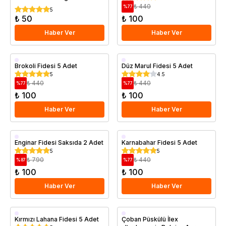
20 40 cm Saksıda
₺ 440
%
77
5
₺ 50
₺ 100
Haber Ver
Haber Ver
Brokoli Fidesi 5 Adet
Düz Marul Fidesi 5 Adet
5
4.5
₺ 440
₺ 440
%
77
%
77
₺ 100
₺ 100
Haber Ver
Haber Ver
Enginar Fidesi Saksıda 2 Adet
Karnabahar Fidesi 5 Adet
5
5
₺ 790
₺ 440
%
87
%
77
₺ 100
₺ 100
Haber Ver
Haber Ver
Saksıda
Kırmızı Lahana Fidesi 5 Adet
Çoban Püskülü İlex