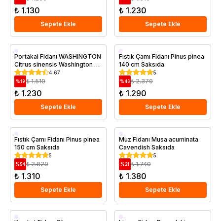
₺ 1.130
₺ 1.230
Sepete Ekle
Sepete Ekle
Aşılı
Saksıda
Portakal Fidanı WASHINGTON
Fıstık Çamı Fidanı Pinus pinea
Citrus sinensis Washington 3
140 cm Saksıda
Saksıda
Yaş 120 cm
4.67
5
₺ 1.510
₺ 2.370
%
19
%
46
₺ 1.230
₺ 1.290
Sepete Ekle
Sepete Ekle
Saksıda
Saksıda
Fıstık Çamı Fidanı Pinus pinea
Muz Fidanı Musa acuminata
150 cm Saksıda
Cavendish Saksıda
5
5
₺ 2.820
₺ 1.740
%
54
%
21
₺ 1.310
₺ 1.380
Sepete Ekle
Sepete Ekle
Aşılı
Aşılı