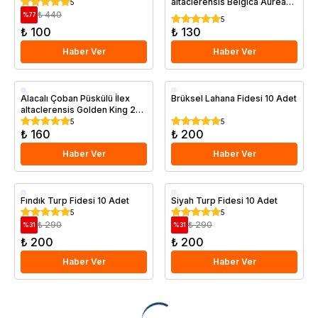
altaclerensis Belgica Aurea
5
20 40 cm Saksıda
₺ 440
%
77
5
₺ 100
₺ 130
Haber Ver
Haber Ver
Saksıda
Alacalı Çoban Püskülü İlex
Brüksel Lahana Fidesi 10 Adet
altaclerensis Golden King 20
cm
5
5
₺ 160
₺ 200
Haber Ver
Haber Ver
Fındık Turp Fidesi 10 Adet
Siyah Turp Fidesi 10 Adet
5
5
₺ 290
₺ 290
%
31
%
31
₺ 200
₺ 200
Haber Ver
Haber Ver