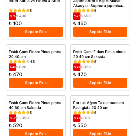
Biber Sarı Sivri Fidesi 4 Adet
Japon Sofora Ağacı Macar
Akasyası Sophora japonica
60 80 cm Saksıda
5
5
₺ 400
₺ 590
%
75
%
22
₺ 100
₺ 460
Sepete Ekle
Sepete Ekle
Saksıda
Saksıda
Fıstık Çamı Fidanı Pinus pinea
Fıstık Çamı Fidanı Pinus pinea
20 40 cm
20 40 cm Saksıda
4.5
5
₺ 820
₺ 820
%
43
%
43
₺ 470
₺ 470
Sepete Ekle
Sepete Ekle
Saksıda
Saksıda
Fıstık Çamı Fidanı Pinus pinea
Porsuk Ağacı Taxus baccata
40 60 cm Saksıda
Fastigiata 20 40 cm
5
5
₺ 1.090
₺ 910
%
52
%
40
₺ 520
₺ 550
Sepete Ekle
Sepete Ekle