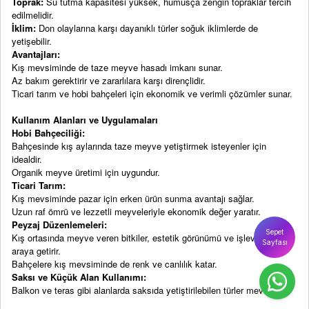
Toprak:
Su tutma kapasitesi yüksek, humusça zengin topraklar tercih
edilmelidir.
İklim:
Don olaylarına karşı dayanıklı türler soğuk iklimlerde de
yetişebilir.
Avantajları:
Kış mevsiminde de taze meyve hasadı imkanı sunar.
Az bakım gerektirir ve zararlılara karşı dirençlidir.
Ticari tarım ve hobi bahçeleri için ekonomik ve verimli çözümler sunar.
Kullanım Alanları ve Uygulamaları
Hobi Bahçeciliği:
Bahçesinde kış aylarında taze meyve yetiştirmek isteyenler için
idealdir.
Organik meyve üretimi için uygundur.
Ticari Tarım:
Kış mevsiminde pazar için erken ürün sunma avantajı sağlar.
Uzun raf ömrü ve lezzetli meyveleriyle ekonomik değer yaratır.
Peyzaj Düzenlemeleri:
Sepet
Kış ortasında meyve veren bitkiler, estetik görünümü ve işlevselliği bir
Sayfası
araya getirir.
Bahçelere kış mevsiminde de renk ve canlılık katar.
Saksı ve Küçük Alan Kullanımı:
Balkon ve teras gibi alanlarda saksıda yetiştirilebilen türler mevcuttur.