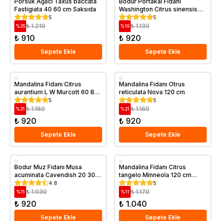
Porsuk Ağacı Taxus baccata
Bodur Portakal Fidanı
Fastigiata 40 60 cm Saksıda
Washington Citrus sinensis
Saksıda
Washington
5
5
₺ 1.210
₺ 1.130
%
25
%
19
₺ 910
₺ 920
Sepete Ekle
Sepete Ekle
Aşılı
Aşılı
Mandalina Fidanı Citrus
Mandalina Fidanı Otrus
aurantium L W Murcott 60 80
reticulata Nova 120 cm
Geççi
Geççi
cm Saksıda
5
5
Saksıda
Saksıda
₺ 1.160
₺ 1.160
%
21
%
21
₺ 920
₺ 920
Sepete Ekle
Sepete Ekle
Saksıda
Aşılı
Bodur Muz Fidanı Musa
Mandalina Fidanı Citrus
acuminata Cavendish 20 30
tangelo Minneola 120 cm
Saksıda
cm
Saksıda
4.8
5
₺ 1.030
₺ 1.170
%
11
%
11
₺ 920
₺ 1.040
Sepete Ekle
Sepete Ekle