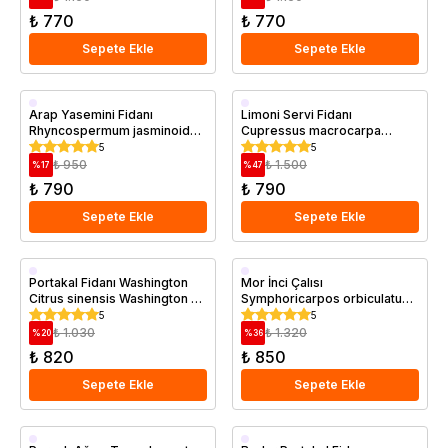
₺ 770
₺ 770
Sepete Ekle
Sepete Ekle
Saksıda
Saksıda
Arap Yasemini Fidanı
Limoni Servi Fidanı
Rhyncospermum jasminoides
Cupressus macrocarpa
Star
Goldcrest 40 60 cm Saksıda
5
5
₺ 950
₺ 1.500
%
17
%
47
₺ 790
₺ 790
Sepete Ekle
Sepete Ekle
Aşılı
Saksıda
Portakal Fidanı Washington
Mor İnci Çalısı
Citrus sinensis Washington 80
Symphoricarpos orbiculatus
Saksıda
100 cm Saksıda
Coral Berry 80 100 cm
5
5
₺ 1.030
₺ 1.320
%
20
%
36
₺ 820
₺ 850
Sepete Ekle
Sepete Ekle
Saksıda
Aşılı