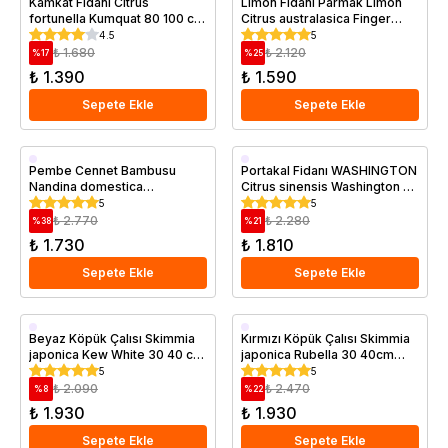
Kamkat Fidanı Citrus
Limon Fidanı Parmak Limon
fortunella Kumquat 80 100 cm
Citrus australasica Finger
Saksıda
Saksıda
3 yaş Saksıda
Lime 60 80 cm
4.5
5
₺ 1.680
₺ 2.120
%
17
%
25
₺ 1.390
₺ 1.590
Sepete Ekle
Sepete Ekle
Saksıda
Aşılı
Pembe Cennet Bambusu
Portakal Fidanı WASHINGTON
Nandina domestica
Citrus sinensis Washington 4
Saksıda
Obsessed Seika Saksıda
Yaş Saksıda
5
5
₺ 2.770
₺ 2.280
%
38
%
21
₺ 1.730
₺ 1.810
Sepete Ekle
Sepete Ekle
Saksıda
Saksıda
Beyaz Köpük Çalısı Skimmia
Kırmızı Köpük Çalısı Skimmia
japonica Kew White 30 40 cm
japonica Rubella 30 40cm
Saksıda
Saksıda
5
5
₺ 2.090
₺ 2.470
%
8
%
22
₺ 1.930
₺ 1.930
Sepete Ekle
Sepete Ekle