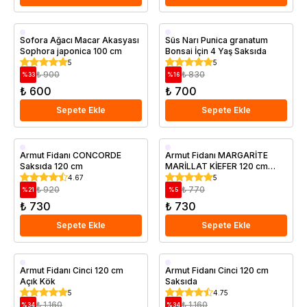
Saksıda
Saksıda
Sofora Ağacı Macar Akasyası
Süs Narı Punica granatum
Sophora japonica 100 cm
Bonsai İçin 4 Yaş Saksıda
5
5
₺ 900
₺ 830
%
33
%
16
₺ 600
₺ 700
Sepete Ekle
Sepete Ekle
Aşılı
Aşılı
Armut Fidanı CONCORDE
Armut Fidanı MARGARİTE
Saksıda 120 cm
MARİLLAT KİEFER 120 cm
Geççi
Geççi
Açık Kök
4.67
5
Saksıda
₺ 920
₺ 770
%
21
%
5
₺ 730
₺ 730
Sepete Ekle
Sepete Ekle
Aşılı
Aşılı
Armut Fidanı Cinci 120 cm
Armut Fidanı Cinci 120 cm
Açık Kök
Saksıda
Geççi
Geççi
5
4.75
Saksıda
₺ 1.160
₺ 1.160
%
34
%
34