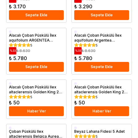
₺ 3.170
₺ 3.290
Sepete Ekle
Sepete Ekle
Saksıda
Saksıda
Alacalı Çoban Püskülü İlex
Alacalı Çoban Püskülü İlex
aquifolium ARGENTEA
aquifolium Argentea
MARGİNATA 40 60 cm 5 yaş
Marginata 30 50 cm
5
5
İthal
₺ 8.630
₺ 8.630
%
33
%
33
₺ 5.780
₺ 5.780
Sepete Ekle
Sepete Ekle
Alacalı Çoban Püskülü Ilex
Alacalı Çoban Püskülü Ilex
altaclerensis Golden King 20
altaclerensis Golden King 20
40 cm
40 cm Saksıda
5
5
₺ 50
₺ 50
Haber Ver
Haber Ver
Çoban Püskülü Ilex
Beyaz Lahana Fidesi 5 Adet
altaclerensis Belgica Aurea
5