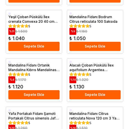
Saksıda
Aşılı
Yeşil Çoban Püskülü İlex
Mandalina Fidanı Bodrum
crenata Convexa 20 40 cm
Citrus reticulata 100 Saksıda
Geççi
Saksıda
5
5
Saksıda
₺ 1.500
₺ 1.160
%
31
%
9
₺ 1.040
₺ 1.050
Sepete Ekle
Sepete Ekle
Aşılı
Saksıda
Mandalina Fidanı Ortanik
Alacalı Çoban Püskülü İlex
Mandalina Kıbrıs Mandalinası
aquifolium Argentea
Geççi
Citrus reticulata Ortanique 60
Marginata 20 30 cm
5
5
Saksıda
80 cm
₺ 1.170
₺ 1.320
%
4
%
14
₺ 1.120
₺ 1.130
Sepete Ekle
Sepete Ekle
Aşılı
Aşılı
Yafa Portakalı Fidanı Şamoti
Mandalina Fidanı Citrus
Portakalı Citrus sinensis Jaffa
reticulata Nova 120 cm 3 Yaş
Saksıda
Geççi
80 100 cm Saksıda
Saksıda
5
5
₺ 1.260
₺ 1.510
%
10
%
19