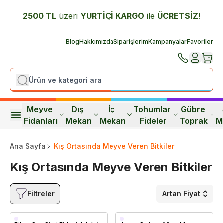
2500 TL
üzeri
YURTİÇİ K
ARGO
ile
ÜCRETSİZ
!
Blog
Hakkımızda
Siparişlerim
Kampanyalar
Favoriler
Meyve 
Dış 
İç 
Tohumlar 
Gübre 
Fidanları
Mekan
Mekan
Fideler
Toprak
M
Ana Sayfa
Kış Ortasında Meyve Veren Bitkiler
Kış Ortasında Meyve Veren Bitkiler
Filtreler
Artan Fiyat