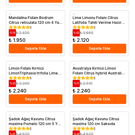
Aşılı
Aşılı
Mandalina Fidanı Bodrum
Lime Limonu Fidanı Citrus
Citrus reticulata 120 cm 4 Yaş
Latifolia Tahiti Verime Hazır
Geççi
Saksıda
Saksıda
120 cm Saksıda
5
5
Saksıda
₺ 2.420
₺ 3.660
%
19
%
42
₺ 1.950
₺ 2.120
Sepete Ekle
Sepete Ekle
Aşılı
Aşılı
Limon Fidanı Kırmızı
Avustralya Kırmızı Limon
LimonTriphasia trifolia Lime
Fidanı Citrus hybrid Australian
Saksıda
Saksıda
Berry 100 cm 3 Yaş
Blood Lime 80 100 cm
5
5
₺ 3.300
₺ 2.510
%
32
%
11
₺ 2.240
₺ 2.240
Sepete Ekle
Sepete Ekle
Aşılı
Saksıda
Şadok Ağaç Kavunu Citrus
Şadok Ağaç Kavunu Citrus
maxima Pomelo 120 cm 5 Yaş
maxima 120 cm Saksıda
Saksıda
Saksıda
5
5
₺ 4.620
₺ 4.620
%
31
%
29