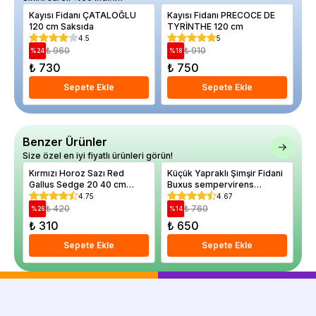
Kayısı Fidanı ÇATALOĞLU
Kayısı Fidanı PRECOCE DE
Er
120 cm Saksıda
TYRİNTHE 120 cm
4.5
5
₺ 960
₺ 910
%
24
%
18
%
₺ 730
₺ 750
₺
Sepete Ekle
Sepete Ekle
Benzer Ürünler
Size özel en iyi fiyatlı ürünleri görün!
Kırmızı Horoz Sazı Red
Küçük Yapraklı Şimşir Fidani
Le
Gallus Sedge 20 40 cm
Buxus sempervirens
Cu
Saksıda
Suffruticosa 20 40 cm
40
4.75
4.67
₺ 420
₺ 760
%
26
%
14
%
₺ 310
₺ 650
₺
Sepete Ekle
Sepete Ekle