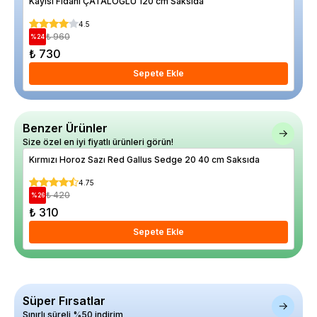
Kayısı Fidanı ÇATALOĞLU 120 cm Saksıda
Kay
4.5
₺ 960
%
24
%
18
₺ 730
₺ 
Sepete Ekle
Benzer Ürünler
Size özel en iyi fiyatlı ürünleri görün!
Kırmızı Horoz Sazı Red Gallus Sedge 20 40 cm Saksıda
Küç
20 
4.75
₺ 420
%
26
%
14
₺ 310
₺ 
Sepete Ekle
Süper Fırsatlar
Sınırlı süreli %50 indirim