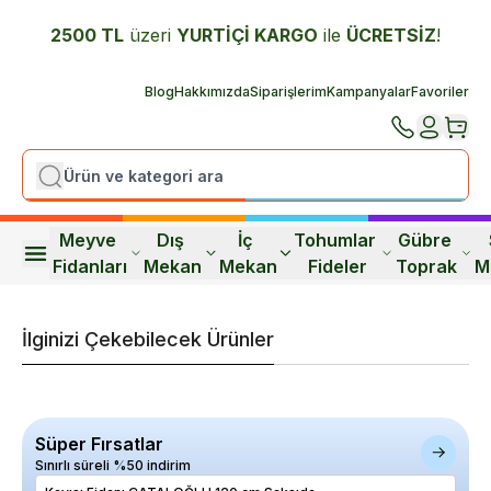
2500 TL
üzeri
YURTİÇİ K
ARGO
ile
ÜCRETSİZ
!
Blog
Hakkımızda
Siparişlerim
Kampanyalar
Favoriler
Meyve 
Dış 
İç 
Tohumlar 
Gübre 
Fidanları
Mekan
Mekan
Fideler
Toprak
M
İlginizi Çekebilecek Ürünler
Süper Fırsatlar
Sınırlı süreli %50 indirim