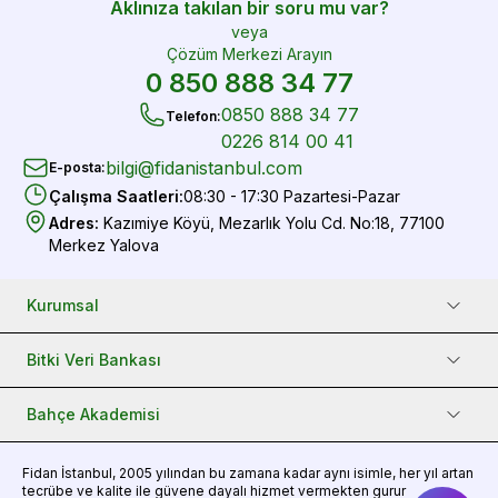
Aklınıza takılan bir soru mu var?
veya
Çözüm Merkezi Arayın
0 850 888 34 77
0850 888 34 77
Telefon
:
0226 814 00 41
bilgi@fidanistanbul.com
E-posta
:
Çalışma Saatleri
:
08:30 - 17:30 Pazartesi-Pazar
Adres
:
Kazımiye Köyü, Mezarlık Yolu Cd. No:18, 77100
Merkez Yalova
Kurumsal
Bitki Veri Bankası
Bahçe Akademisi
Fidan
İstanbul, 2005 yılından bu zamana kadar aynı isimle, her yıl artan
tecrübe ve kalite ile güvene dayalı hizmet vermekten gurur