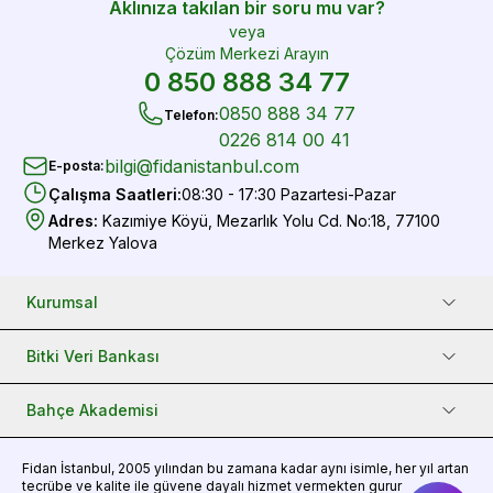
Aklınıza takılan bir soru mu var?
veya
Çözüm Merkezi Arayın
0 850 888 34 77
0850 888 34 77
Telefon
:
0226 814 00 41
bilgi@fidanistanbul.com
E-posta
:
Çalışma Saatleri
:
08:30 - 17:30 Pazartesi-Pazar
Adres
:
Kazımiye Köyü, Mezarlık Yolu Cd. No:18, 77100
Merkez Yalova
Kurumsal
Bitki Veri Bankası
Bahçe Akademisi
Fidan
İstanbul, 2005 yılından bu zamana kadar aynı isimle, her yıl artan
tecrübe ve kalite ile güvene dayalı hizmet vermekten gurur