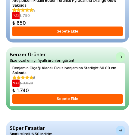
Ateş Dikeni Fidanı Bodur Turuncu Pyracantha Orange Glow
Eşe
Saksıda
5
₺ 750
%
13
%
7
₺ 650
₺ 
Sepete Ekle
Benzer Ürünler
Size özel en iyi fiyatlı ürünleri görün!
Benjamin Çiçeği Alacalı Ficus benjamina Starlight 60 80 cm
Bey
Saksıda
5
₺ 3.020
%
42
%
45
₺ 1.740
₺ 
Sepete Ekle
Süper Fırsatlar
Sınırlı süreli %50 indirim