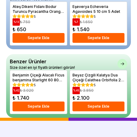
Ateş Dikeni Fidanı Bodur
Eşeverya Echeveria
Bi
Turuncu Pyracantha Orange
Agavoides 5 10 cm 5 Adet
To
Glow Saksıda
5
5
₺ 750
₺ 1.650
%
13
%
7
%
₺ 650
₺ 1.540
₺
Sepete Ekle
Sepete Ekle
Benzer Ürünler
Size özel en iyi fiyatlı ürünleri görün!
Benjamin Çiçeği Alacalı Ficus
Beyaz Çizgili Kalatya Dua
Dr
benjamina Starlight 60 80
Çiçeği Calathea Orbifolia 20
fr
cm Saksıda
30 cm
10
5
5
₺ 3.020
₺ 3.850
%
42
%
45
%
₺ 1.740
₺ 2.100
₺
Sepete Ekle
Sepete Ekle