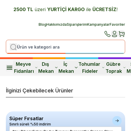
2500 TL
üzeri
YURTİÇİ K
ARGO
ile
ÜCRETSİZ
!
Blog
Hakkımızda
Siparişlerim
Kampanyalar
Favoriler
Meyve 
Dış 
İç 
Tohumlar 
Gübre 
Fidanları
Mekan
Mekan
Fideler
Toprak
M
İlginizi Çekebilecek Ürünler
Süper Fırsatlar
Sınırlı süreli %50 indirim