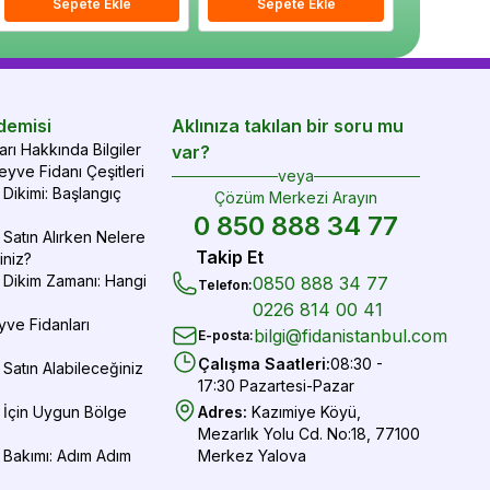
epete Ekle
Sepete Ekle
Sepete Ekle
Sepete Ekle
Sepete Ekle
Sepe
demisi
Aklınıza takılan bir soru mu
rı Hakkında Bilgiler
var?
yve Fidanı Çeşitleri
veya
Dikimi: Başlangıç
Çözüm Merkezi Arayın
0 850 888 34 77
Satın Alırken Nelere
Takip Et
iniz?
 Dikim Zamanı: Hangi
0850 888 34 77
Telefon
:
0226 814 00 41
yve Fidanları
bilgi@fidanistanbul.com
E-posta
:
Çalışma Saatleri
:
08:30 -
Satın Alabileceğiniz
17:30 Pazartesi-Pazar
 İçin Uygun Bölge
Adres
:
Kazımiye Köyü,
Mezarlık Yolu Cd. No:18, 77100
 Bakımı: Adım Adım
Merkez Yalova