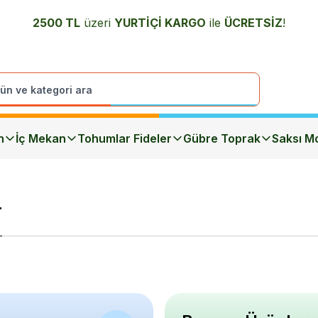
2500 TL
üzeri
YURTİÇİ K
ARGO
ile
ÜCRETSİZ
!
n
İç Mekan
Tohumlar Fideler
Gübre Toprak
Saksı Mo
r