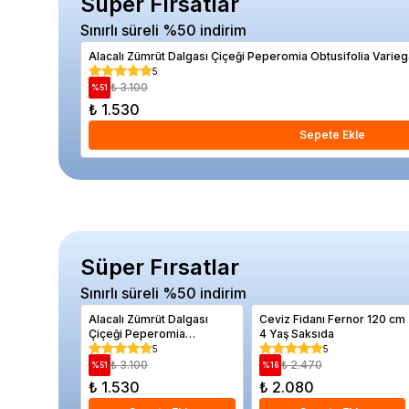
Süper Fırsatlar
Sınırlı süreli %50 indirim
Alacalı Zümrüt Dalgası Çiçeği Peperomia Obtusifolia Varie
5
₺ 3.100
%
51
₺ 1.530
Sepete Ekle
Süper Fırsatlar
Sınırlı süreli %50 indirim
Alacalı Zümrüt Dalgası
Ceviz Fidanı Fernor 120 cm
Çiçeği Peperomia
4 Yaş Saksıda
Obtusifolia Variegata 10 20
5
5
cm
₺ 3.100
₺ 2.470
%
51
%
16
₺ 1.530
₺ 2.080