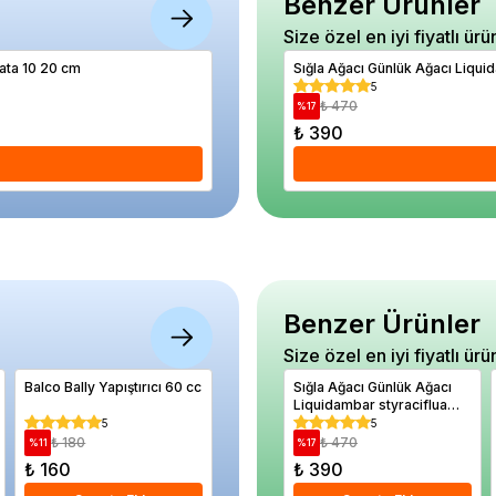
Benzer Ürünler
Size özel en iyi fiyatlı ürü
gata 10 20 cm
Ceviz Fidanı Fernor 120 cm 4 Yaş Saksıda
Sığla Ağacı Günlük Ağacı Liqui
5
5
₺ 2.470
₺ 470
%
16
%
17
₺ 2.080
₺ 390
Se
Benzer Ürünler
Size özel en iyi fiyatlı ürü
Balco Bally Yapıştırıcı 60 cc
Asma Fidanı Maşukiye
Sığla Ağacı Günlük Ağacı
Erik Fid
Üzümü Saksıda
Liquidambar styraciflua
Yaş Saks
Palo Alto Saksıda
5
5
5
₺ 180
₺ 700
₺ 470
₺ 2.
%
11
%
11
%
17
%
25
₺ 160
₺ 620
₺ 390
₺ 1.70