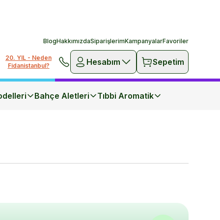
Blog
Hakkımızda
Siparişlerim
Kampanyalar
Favoriler
20. YIL - Neden
Hesabım
Sepetim
Fidanistanbul?
delleri
Bahçe Aletleri
Tıbbi Aromatik