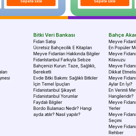
Sepete Ekle
Sepete Ekle
Sepete Ekle
S
Bitki Veri Bankası
Bahçe Aka
Fidan Satışı
Meyve Fidanla
Ücretsiz Bahçecilik E Kitapları
En Popüler Me
Meyve Fidanları Hakkında Bilgiler
Meyve Fidanı 
FidanIstanbul Farkıyla Sebze
Kılavuzu
Bahçenizi Kurun: Taze, Sağlıklı,
Meyve Fidanı 
ları
Bereketli
Dikkat Etmelis
şmesi
Evde Bitki Bakımı: Sağlıklı Bitkiler
Meyve Fidanı
İçin Temel İpuçları
Aylar En İyi?
Fidanistanbul Şikayet
En Verimli Me
Fidanistanbul Yorumlar
Hangileridir?
Faydalı Bilgiler
Meyve Fidanı 
Bordo Bulamacı Nedir? Hangi
Yerler
ayda atılır? Nasıl yapılır?
Meyve Fidanı
Seçimi
Meyve Fidanı
Rehber