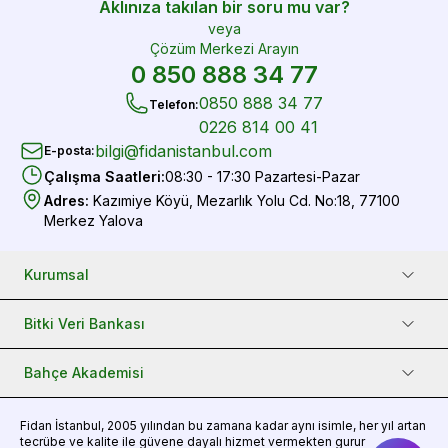
Aklınıza takılan bir soru mu var?
veya
Çözüm Merkezi Arayın
0 850 888 34 77
0850 888 34 77
Telefon
:
0226 814 00 41
bilgi@fidanistanbul.com
E-posta
:
Çalışma Saatleri
:
08:30 - 17:30 Pazartesi-Pazar
Adres
:
Kazımiye Köyü, Mezarlık Yolu Cd. No:18, 77100
Merkez Yalova
Kurumsal
Bitki Veri Bankası
Bahçe Akademisi
Fidan
İstanbul, 2005 yılından bu zamana kadar aynı isimle, her yıl artan
tecrübe ve kalite ile güvene dayalı hizmet vermekten gurur