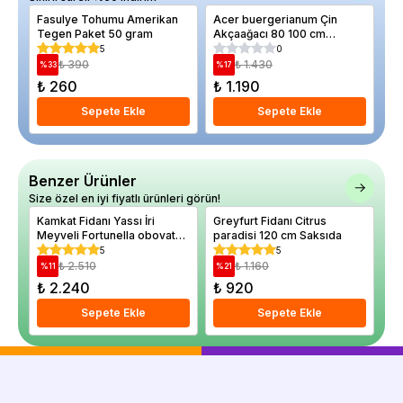
Fasulye Tohumu Amerikan
Acer buergerianum Çin
El
Tegen Paket 50 gram
Akçaağacı 80 100 cm
ya
Saksıda
5
0
₺ 390
₺ 1.430
%
33
%
17
%
₺ 260
₺ 1.190
₺
Sepete Ekle
Sepete Ekle
Benzer Ürünler
Size özel en iyi fiyatlı ürünleri görün!
Kamkat Fidanı Yassı İri
Greyfurt Fidanı Citrus
Po
Meyveli Fortunella obovata
paradisi 120 cm Saksıda
Ci
Fukushu 40 60 cm Saksıda
cm
5
5
₺ 2.510
₺ 1.160
%
11
%
21
%
₺ 2.240
₺ 920
₺
Sepete Ekle
Sepete Ekle