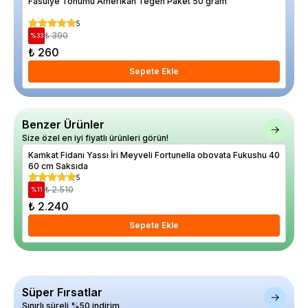
Fasulye Tohumu Amerikan Tegen Paket 50 gram
Ace
5
₺ 390
%
33
%
17
₺ 260
₺ 1
Sepete Ekle
Benzer Ürünler
Size özel en iyi fiyatlı ürünleri görün!
Kamkat Fidanı Yassı İri Meyveli Fortunella obovata Fukushu 40
Gre
60 cm Saksıda
5
₺ 2.510
%
11
%
21
₺ 2.240
₺ 
Sepete Ekle
Süper Fırsatlar
Sınırlı süreli %50 indirim