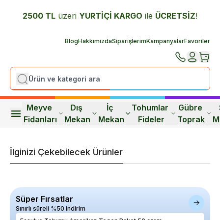
2500 TL
üzeri
YURTİÇİ K
ARGO
ile
ÜCRETSİZ
!
Blog
Hakkımızda
Siparişlerim
Kampanyalar
Favoriler
Meyve 
Dış 
İç 
Tohumlar 
Gübre 
Fidanları
Mekan
Mekan
Fideler
Toprak
M
İlginizi Çekebilecek Ürünler
Süper Fırsatlar
Sınırlı süreli %50 indirim