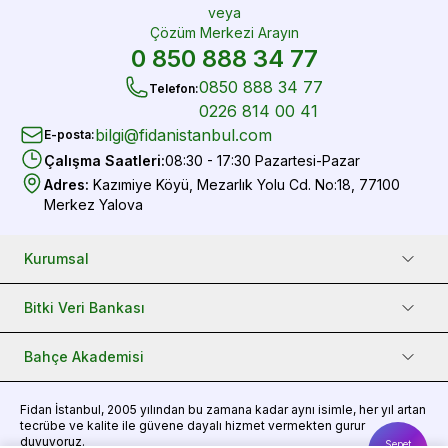
veya
Çözüm Merkezi Arayın
0 850 888 34 77
0850 888 34 77
Telefon
:
0226 814 00 41
bilgi@fidanistanbul.com
E-posta
:
Çalışma Saatleri
:
08:30 - 17:30 Pazartesi-Pazar
Adres
:
Kazımiye Köyü, Mezarlık Yolu Cd. No:18, 77100
Merkez Yalova
Kurumsal
Bitki Veri Bankası
Bahçe Akademisi
Fidan
İstanbul, 2005 yılından bu zamana kadar aynı isimle, her yıl artan
tecrübe ve kalite ile güvene dayalı hizmet vermekten gurur
duyuyoruz.
Sepet