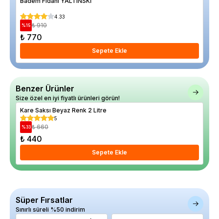
Badem Fidanı YALTINSKİ
Ace
4.33
₺ 910
%
15
%
17
₺ 770
₺ 1
Sepete Ekle
Benzer Ürünler
Size özel en iyi fiyatlı ürünleri görün!
Kare Saksı Beyaz Renk 2 Litre
Vill
5
₺ 660
%
33
%
24
₺ 440
₺ 
Sepete Ekle
Süper Fırsatlar
Sınırlı süreli %50 indirim