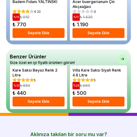
Badem Fidanı YALTINSKİ
Acer buergerianum Çin
Er
Akçaağacı
Sa
4.33
0
₺ 910
₺ 1.430
%
15
%
17
%
₺ 770
₺ 1.190
₺
Sepete Ekle
Sepete Ekle
Benzer Ürünler
Size özel en iyi fiyatlı ürünleri görün!
Kare Saksı Beyaz Renk 2
Villa Kare Saksı Siyah Renk
Vi
Litre
4.6 Litre
5
5
₺ 660
₺ 660
%
33
%
24
%
₺ 440
₺ 500
₺
Sepete Ekle
Sepete Ekle
Aklınıza takılan bir soru mu var?