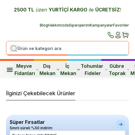
2500 TL
üzeri
YURTİÇİ K
ARGO
ile
ÜCRETSİZ
!
Blog
Hakkımızda
Siparişlerim
Kampanyalar
Favoriler
Meyve 
Dış 
İç 
Tohumlar 
Gübre 
Fidanları
Mekan
Mekan
Fideler
Toprak
M
İlginizi Çekebilecek Ürünler
Süper Fırsatlar
Sınırlı süreli %50 indirim