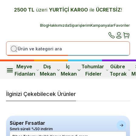
2500 TL
üzeri
YURTİÇİ K
ARGO
ile
ÜCRETSİZ
!
Blog
Hakkımızda
Siparişlerim
Kampanyalar
Favoriler
Meyve 
Dış 
İç 
Tohumlar 
Gübre 
Fidanları
Mekan
Mekan
Fideler
Toprak
M
İlginizi Çekebilecek Ürünler
Süper Fırsatlar
Sınırlı süreli %50 indirim