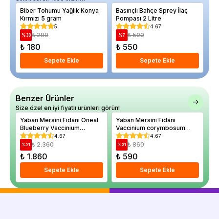
Biber Tohumu Yağlık Konya
Basınçlı Bahçe Sprey İlaç
Ay
Kırmızı 5 gram
Pompası 2 Litre
Aç
5
4.67
₺ 290
₺ 590
%
38
%
7
%
₺ 180
₺ 550
₺
Sepete Ekle
Sepete Ekle
Benzer Ürünler
Size özel en iyi fiyatlı ürünleri görün!
Yaban Mersini Fidanı Oneal
Yaban Mersini Fidanı
Ya
Blueberry Vaccinium
Vaccinium corymbosum
Va
corymbosum 3-4 Yaş
Elizabeth
DA
4.67
4.67
Saksıda
₺ 2.360
₺ 860
%
21
%
31
%
₺ 1.860
₺ 590
₺
Sepete Ekle
Sepete Ekle