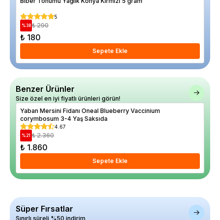
Biber Tohumu Yağlık Konya Kırmızı 5 gram
Bas
5
₺ 290
%
38
%
7
₺ 180
₺ 
Sepete Ekle
Benzer Ürünler
Size özel en iyi fiyatlı ürünleri görün!
Yaban Mersini Fidanı Oneal Blueberry Vaccinium
Yab
corymbosum 3-4 Yaş Saksıda
4.67
₺ 2.360
%
21
%
31
₺ 1.860
₺ 
Sepete Ekle
Süper Fırsatlar
Sınırlı süreli %50 indirim