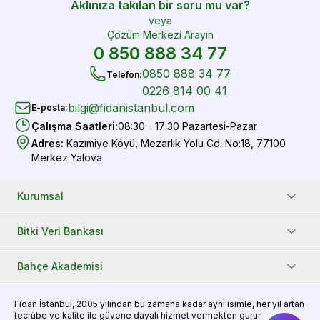
Aklınıza takılan bir soru mu var?
veya
Çözüm Merkezi Arayın
0 850 888 34 77
0850 888 34 77
Telefon
:
0226 814 00 41
bilgi@fidanistanbul.com
E-posta
:
Çalışma Saatleri
:
08:30 - 17:30 Pazartesi-Pazar
Adres
:
Kazımiye Köyü, Mezarlık Yolu Cd. No:18, 77100
Merkez Yalova
Kurumsal
Bitki Veri Bankası
Bahçe Akademisi
Fidan
İstanbul, 2005 yılından bu zamana kadar aynı isimle, her yıl artan
tecrübe ve kalite ile güvene dayalı hizmet vermekten gurur