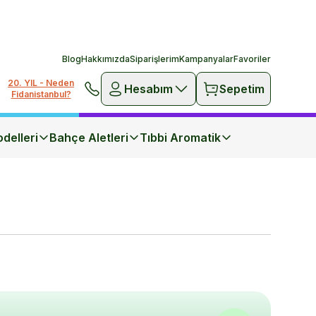
Blog
Hakkımızda
Siparişlerim
Kampanyalar
Favoriler
20. YIL - Neden
Hesabım
Sepetim
Fidanistanbul?
delleri
Bahçe Aletleri
Tıbbi Aromatik