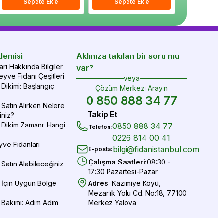
epete Ekle
Sepete Ekle
Sepete Ekle
Sepete Ekle
Sepete Ekle
Sepe
demisi
Aklınıza takılan bir soru mu
rı Hakkında Bilgiler
var?
yve Fidanı Çeşitleri
veya
Dikimi: Başlangıç
Çözüm Merkezi Arayın
0 850 888 34 77
Satın Alırken Nelere
Takip Et
iniz?
 Dikim Zamanı: Hangi
0850 888 34 77
Telefon
:
0226 814 00 41
yve Fidanları
bilgi@fidanistanbul.com
E-posta
:
Çalışma Saatleri
:
08:30 -
Satın Alabileceğiniz
17:30 Pazartesi-Pazar
 İçin Uygun Bölge
Adres
:
Kazımiye Köyü,
Mezarlık Yolu Cd. No:18, 77100
 Bakımı: Adım Adım
Merkez Yalova