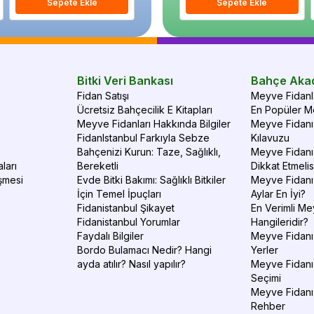
Sepete Ekle
Sepete Ekle
Sepete Ekle
S
Bitki Veri Bankası
Bahçe Aka
Fidan Satışı
Meyve Fidanla
Ücretsiz Bahçecilik E Kitapları
En Popüler Me
Meyve Fidanları Hakkında Bilgiler
Meyve Fidanı 
FidanIstanbul Farkıyla Sebze
Kılavuzu
Bahçenizi Kurun: Taze, Sağlıklı,
Meyve Fidanı 
ları
Bereketli
Dikkat Etmelis
şmesi
Evde Bitki Bakımı: Sağlıklı Bitkiler
Meyve Fidanı
İçin Temel İpuçları
Aylar En İyi?
Fidanistanbul Şikayet
En Verimli Me
Fidanistanbul Yorumlar
Hangileridir?
Faydalı Bilgiler
Meyve Fidanı 
Bordo Bulamacı Nedir? Hangi
Yerler
ayda atılır? Nasıl yapılır?
Meyve Fidanı
Seçimi
Meyve Fidanı
Rehber