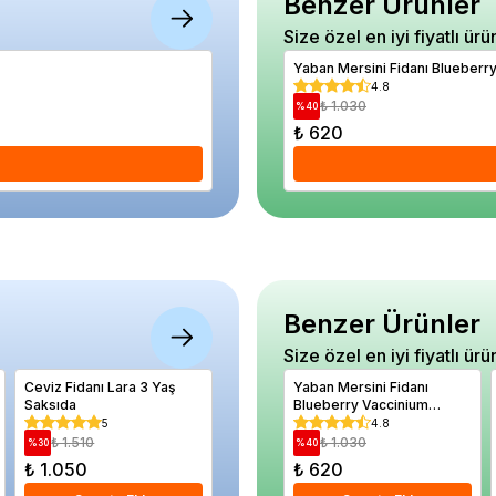
Benzer Ürünler
Size özel en iyi fiyatlı ürü
Tombik Dalgalı Saksı Yeşil 10 Litre
Yaban Mersini Fidanı Blueber
5
4.8
₺ 760
₺ 1.030
%
16
%
40
₺ 640
₺ 620
Se
Benzer Ürünler
Size özel en iyi fiyatlı ürü
Ceviz Fidanı Lara 3 Yaş
Kiraz Fidanı LAMBERT 120
Yaban Mersini Fidanı
Benjamin
Saksıda
cm
Blueberry Vaccinium
Ficus be
corymbosum BRİGİTTA
60 80 c
5
5
4.8
Saksıda
₺ 1.510
₺ 1.080
₺ 1.030
₺ 3.
%
30
%
20
%
40
%
42
₺ 1.050
₺ 860
₺ 620
₺ 1.74