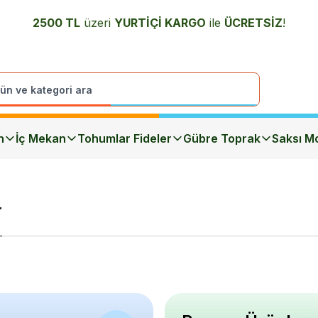
2500 TL
üzeri
YURTİÇİ K
ARGO
ile
ÜCRETSİZ
!
n
İç Mekan
Tohumlar Fideler
Gübre Toprak
Saksı Mo
r