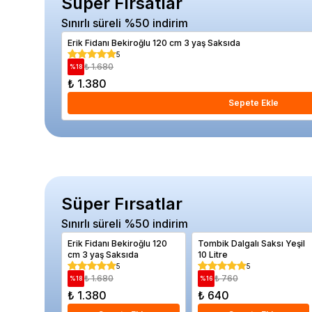
Süper Fırsatlar
Sınırlı süreli %50 indirim
Erik Fidanı Bekiroğlu 120 cm 3 yaş Saksıda
5
₺ 1.680
%
18
₺ 1.380
Sepete Ekle
Süper Fırsatlar
Sınırlı süreli %50 indirim
Erik Fidanı Bekiroğlu 120
Tombik Dalgalı Saksı Yeşil
cm 3 yaş Saksıda
10 Litre
5
5
₺ 1.680
₺ 760
%
18
%
16
₺ 1.380
₺ 640