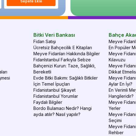
Sepete Ekle
Sepete Ekle
S
Bitki Veri Bankası
Bahçe Aka
Fidan Satışı
Meyve Fidanla
Ücretsiz Bahçecilik E Kitapları
En Popüler Me
Meyve Fidanları Hakkında Bilgiler
Meyve Fidanı 
FidanIstanbul Farkıyla Sebze
Kılavuzu
Bahçenizi Kurun: Taze, Sağlıklı,
Meyve Fidanı 
ları
Bereketli
Dikkat Etmelis
şmesi
Evde Bitki Bakımı: Sağlıklı Bitkiler
Meyve Fidanı
İçin Temel İpuçları
Aylar En İyi?
Fidanistanbul Şikayet
En Verimli Me
Fidanistanbul Yorumlar
Hangileridir?
Faydalı Bilgiler
Meyve Fidanı 
Bordo Bulamacı Nedir? Hangi
Yerler
ayda atılır? Nasıl yapılır?
Meyve Fidanı
Seçimi
Meyve Fidanı
Rehber