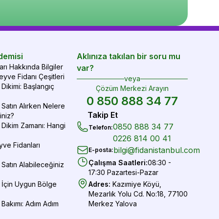
epete Ekle
Sepete Ekle
Sepete Ekle
demisi
Aklınıza takılan bir soru mu
rı Hakkında Bilgiler
var?
yve Fidanı Çeşitleri
veya
Dikimi: Başlangıç
Çözüm Merkezi Arayın
0 850 888 34 77
Satın Alırken Nelere
Takip Et
iniz?
 Dikim Zamanı: Hangi
0850 888 34 77
Telefon
:
0226 814 00 41
yve Fidanları
bilgi@fidanistanbul.com
E-posta
:
Çalışma Saatleri
:
08:30 -
Satın Alabileceğiniz
17:30 Pazartesi-Pazar
 İçin Uygun Bölge
Adres
:
Kazımiye Köyü,
Mezarlık Yolu Cd. No:18, 77100
 Bakımı: Adım Adım
Merkez Yalova