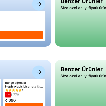
Benzer Ürünler
Size özel en iyi fiyatlı ürü
Dantel Desenli Saksı Seti Beyaz Renk 6 Ade
5
₺ 1.250
%
21
₺ 990
Se
Benzer Ürünler
Size özel en iyi fiyatlı ürü
Bahçe Eğreltisi
Alaska Elma Fidanı FUJİ
Bahçe G
Nephrolepis biserrata İthal
KİKU
Gardenia
40 60 cm Saksıda
Radicans
5
0
₺ 770
₺ 900
₺ 65
%
10
%
42
%
26
₺ 690
₺ 520
₺ 480