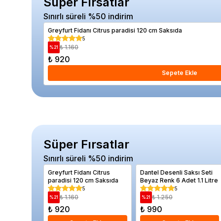
Süper Fırsatlar
Sınırlı süreli %50 indirim
Greyfurt Fidanı Citrus paradisi 120 cm Saksıda
5
₺ 1.160
%
21
₺ 920
Sepete Ekle
Süper Fırsatlar
Sınırlı süreli %50 indirim
Greyfurt Fidanı Citrus
Dantel Desenli Saksı Seti
paradisi 120 cm Saksıda
Beyaz Renk 6 Adet 1.1 Litre
5
5
₺ 1.160
₺ 1.250
%
21
%
21
₺ 920
₺ 990