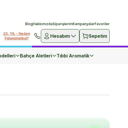
Blog
Hakkımızda
Siparişlerim
Kampanyalar
Favoriler
20. YIL - Neden
Hesabım
Sepetim
Fidanistanbul?
delleri
Bahçe Aletleri
Tıbbi Aromatik