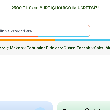
2500 TL
üzeri
YURTİÇİ K
ARGO
ile
ÜCRETSİZ
!
n
İç Mekan
Tohumlar Fideler
Gübre Toprak
Saksı Mo
r