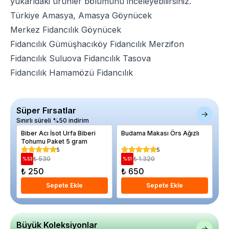
yukarıdaki ürünler bölümünü inceleyebilirsiniz.
Türkiye Amasya, Amasya Göynücek
Merkez Fidancılık
Göynücek
Fidancılık
Gümüşhacıköy Fidancılık
Merzifon
Fidancılık
Suluova Fidancılık
Tasova
Fidancılık
Hamamözü Fidancılık
Süper Fırsatlar
Sınırlı süreli %50 indirim
Biber Acı İsot Urfa Biberi
Budama Makası Örs Ağızlı
Du
Tohumu Paket 5 gram
cm
5
5
₺ 530
₺ 1.320
%
53
%
51
%
₺ 250
₺ 650
₺
Sepete Ekle
Sepete Ekle
Büyük Koleksiyonlar