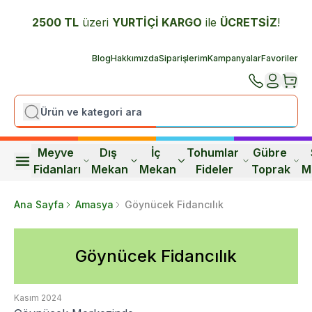
2500 TL
üzeri
YURTİÇİ K
ARGO
ile
ÜCRETSİZ
!
Blog
Hakkımızda
Siparişlerim
Kampanyalar
Favoriler
Meyve 
Dış 
İç 
Tohumlar 
Gübre 
Fidanları
Mekan
Mekan
Fideler
Toprak
M
Ana Sayfa
Amasya
Göynücek Fidancılık
Göynücek Fidancılık
Kasım 2024