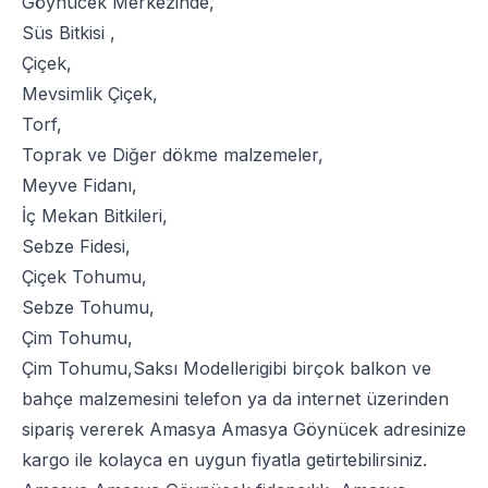
Göynücek Merkezinde,
Süs Bitkisi
,
Çiçek
,
Mevsimlik Çiçek
,
Torf
,
Toprak
ve
Diğer dökme malzemeler
,
Meyve Fidanı
,
İç Mekan Bitkileri
,
Sebze Fidesi
,
Çiçek Tohumu
,
Sebze Tohumu
,
Çim Tohumu
,
Çim Tohumu
,
Saksı Modelleri
gibi birçok balkon ve
bahçe malzemesini telefon ya da internet üzerinden
sipariş vererek Amasya Amasya Göynücek adresinize
kargo ile kolayca en uygun fiyatla getirtebilirsiniz.