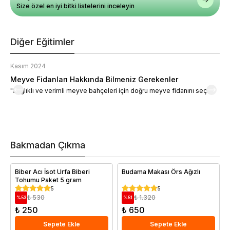
Size özel en iyi bitki listelerini inceleyin
Diğer Eğitimler
Kasım 2024
K
Meyve Fidanları Hakkında Bilmeniz Gerekenler
M
"Sağlıklı ve verimli meyve bahçeleri için doğru meyve fidanını seçin."
M
d
a
t
m
h
v
Bakmadan Çıkma
i
e
Biber Acı İsot Urfa Biberi
Budama Makası Örs Ağızlı
Tohumu Paket 5 gram
5
5
₺ 530
₺ 1.320
%
53
%
51
₺ 250
₺ 650
Sepete Ekle
Sepete Ekle