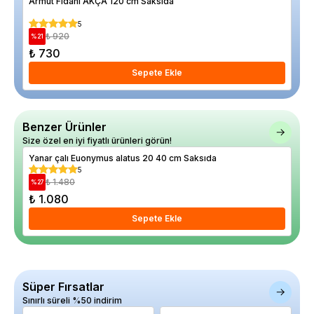
Armut Fidanı AKÇA 120 cm Saksıda
Dut
5
₺ 920
%
21
%
21
₺ 730
₺ 1
Sepete Ekle
Benzer Ürünler
Size özel en iyi fiyatlı ürünleri görün!
Yanar çalı Euonymus alatus 20 40 cm Saksıda
5
₺ 1.480
%
27
₺ 1.080
Sepete Ekle
Süper Fırsatlar
Sınırlı süreli %50 indirim