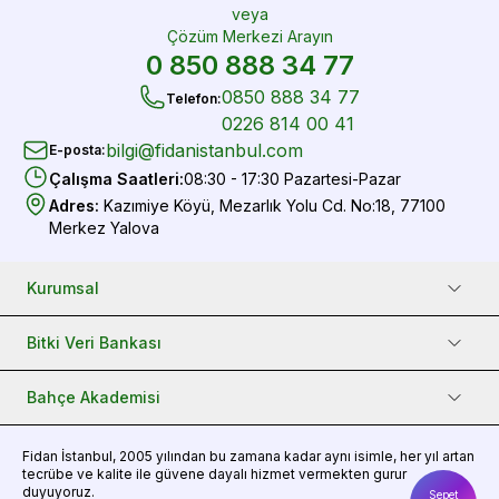
veya
Çözüm Merkezi Arayın
0 850 888 34 77
0850 888 34 77
Telefon
:
0226 814 00 41
bilgi@fidanistanbul.com
E-posta
:
Çalışma Saatleri
:
08:30 - 17:30 Pazartesi-Pazar
Adres
:
Kazımiye Köyü, Mezarlık Yolu Cd. No:18, 77100
Merkez Yalova
Kurumsal
Bitki Veri Bankası
Bahçe Akademisi
Fidan
İstanbul, 2005 yılından bu zamana kadar aynı isimle, her yıl artan
tecrübe ve kalite ile güvene dayalı hizmet vermekten gurur
duyuyoruz.
Sepet