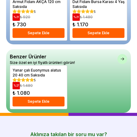
Armut Fidanı AKÇA 120 cm
Dut Fidanı Bursa Karası 4 Yaş
Ge
Saksıda
Saksıda
Kı
5
5
₺ 920
₺ 1.480
%
21
%
21
%
₺ 730
₺ 1.170
₺
Sepete Ekle
Sepete Ekle
Benzer Ürünler
Size özel en iyi fiyatlı ürünleri görün!
Yanar çalı Euonymus alatus
20 40 cm Saksıda
5
₺ 1.480
%
27
₺ 1.080
Sepete Ekle
Aklınıza takılan bir soru mu var?