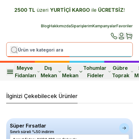
2500 TL
üzeri
YURTİÇİ K
ARGO
ile
ÜCRETSİZ
!
Blog
Hakkımızda
Siparişlerim
Kampanyalar
Favoriler
Meyve 
Dış 
İç 
Tohumlar 
Gübre 
Fidanları
Mekan
Mekan
Fideler
Toprak
M
İlginizi Çekebilecek Ürünler
Süper Fırsatlar
Sınırlı süreli %50 indirim