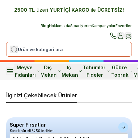
2500 TL
üzeri
YURTİÇİ K
ARGO
ile
ÜCRETSİZ
!
Blog
Hakkımızda
Siparişlerim
Kampanyalar
Favoriler
Meyve 
Dış 
İç 
Tohumlar 
Gübre 
Fidanları
Mekan
Mekan
Fideler
Toprak
M
İlginizi Çekebilecek Ürünler
Süper Fırsatlar
Sınırlı süreli %50 indirim