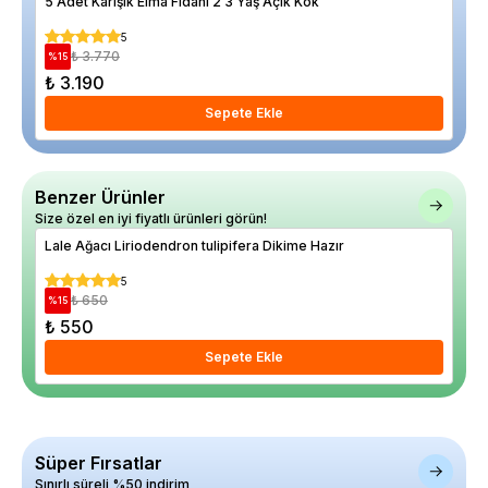
5 Adet Karışık Elma Fidanı 2 3 Yaş Açık Kök
Diş
5
₺ 3.770
%
15
%
25
₺ 3.190
₺ 
Sepete Ekle
Benzer Ürünler
Size özel en iyi fiyatlı ürünleri görün!
Lale Ağacı Liriodendron tulipifera Dikime Hazır
Huş
5
₺ 650
%
15
%
27
₺ 550
₺ 
Sepete Ekle
Süper Fırsatlar
Sınırlı süreli %50 indirim