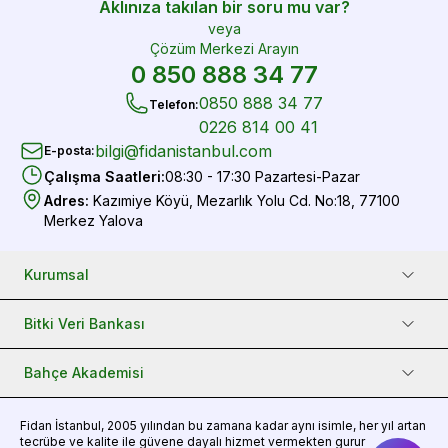
Aklınıza takılan bir soru mu var?
veya
Çözüm Merkezi Arayın
0 850 888 34 77
0850 888 34 77
Telefon
:
0226 814 00 41
bilgi@fidanistanbul.com
E-posta
:
Çalışma Saatleri
:
08:30 - 17:30 Pazartesi-Pazar
Adres
:
Kazımiye Köyü, Mezarlık Yolu Cd. No:18, 77100
Merkez Yalova
Kurumsal
Bitki Veri Bankası
Bahçe Akademisi
Fidan
İstanbul, 2005 yılından bu zamana kadar aynı isimle, her yıl artan
tecrübe ve kalite ile güvene dayalı hizmet vermekten gurur