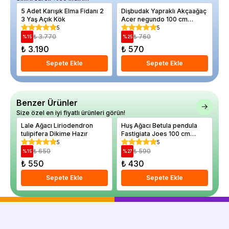
5 Adet Karışık Elma Fidanı 2
Dişbudak Yapraklı Akçaağaç
Ku
3 Yaş Açık Kök
Acer negundo 100 cm
Sa
Saksıda
5
5
₺ 3.770
₺ 760
%
15
%
25
%
₺ 3.190
₺ 570
₺
Sepete Ekle
Sepete Ekle
Benzer Ürünler
Size özel en iyi fiyatlı ürünleri görün!
Lale Ağacı Liriodendron
Huş Ağacı Betula pendula
Ac
tulipifera Dikime Hazır
Fastigiata Joes 100 cm
ra
Saksıda
cm
5
5
₺ 650
₺ 590
%
15
%
27
%
₺ 550
₺ 430
₺
Sepete Ekle
Sepete Ekle