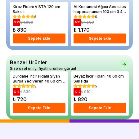
Kiraz Fidanı VİSTA 120 cm
At Kestanesi Ağacı Aesculus
Du
Saksılı
hippocastanum 100 cm 3 4
Kö
yaş
5
5
₺ 1.080
₺ 1.560
%
23
%
25
%
₺ 830
₺ 1.170
₺
Sepete Ekle
Sepete Ekle
Benzer Ürünler
Size özel en iyi fiyatlı ürünleri görün!
Dürdane İncir Fidanı Siyah
Beyaz İncir Fidanı 40 60 cm
İn
Bursa Yediveren 40 60 cm
Saksıda
12
Saksıda
5
5
₺ 830
₺ 910
%
13
%
10
%
₺ 720
₺ 820
₺
Sepete Ekle
Sepete Ekle