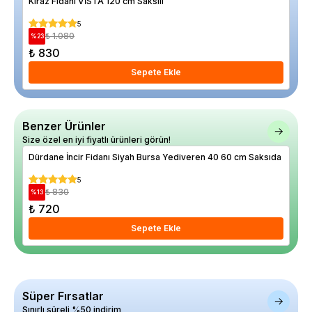
Kiraz Fidanı VİSTA 120 cm Saksılı
At 
5
₺ 1.080
%
23
%
25
₺ 830
₺ 1
Sepete Ekle
Benzer Ürünler
Size özel en iyi fiyatlı ürünleri görün!
Dürdane İncir Fidanı Siyah Bursa Yediveren 40 60 cm Saksıda
Bey
5
₺ 830
%
13
%
10
₺ 720
₺ 
Sepete Ekle
Süper Fırsatlar
Sınırlı süreli %50 indirim