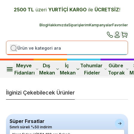
2500 TL
üzeri
YURTİÇİ K
ARGO
ile
ÜCRETSİZ
!
Blog
Hakkımızda
Siparişlerim
Kampanyalar
Favoriler
Meyve 
Dış 
İç 
Tohumlar 
Gübre 
Fidanları
Mekan
Mekan
Fideler
Toprak
M
İlginizi Çekebilecek Ürünler
Süper Fırsatlar
Sınırlı süreli %50 indirim