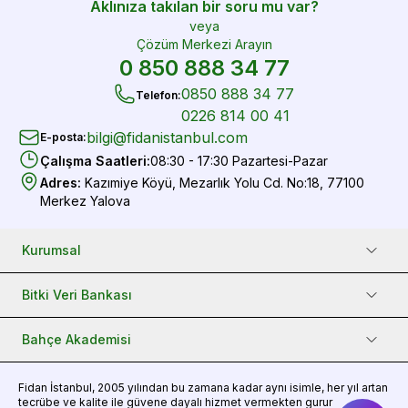
Aklınıza takılan bir soru mu var?
veya
Çözüm Merkezi Arayın
0 850 888 34 77
0850 888 34 77
Telefon
:
0226 814 00 41
bilgi@fidanistanbul.com
E-posta
:
Çalışma Saatleri
:
08:30 - 17:30 Pazartesi-Pazar
Adres
:
Kazımiye Köyü, Mezarlık Yolu Cd. No:18, 77100
Merkez Yalova
Kurumsal
Bitki Veri Bankası
Bahçe Akademisi
Fidan
İstanbul, 2005 yılından bu zamana kadar aynı isimle, her yıl artan
tecrübe ve kalite ile güvene dayalı hizmet vermekten gurur