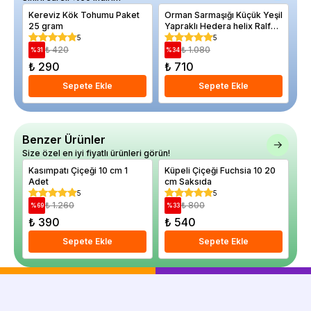
Kereviz Kök Tohumu Paket
Orman Sarmaşığı Küçük Yeşil
Ak
25 gram
Yapraklı Hedera helix Ralf
Ya
80 cm Saksıda
Sh
5
5
Sa
₺ 420
₺ 1.080
%
31
%
34
%
₺ 290
₺ 710
₺
Sepete Ekle
Sepete Ekle
Benzer Ürünler
Size özel en iyi fiyatlı ürünleri görün!
Kasımpatı Çiçeği 10 cm 1
Küpeli Çiçeği Fuchsia 10 20
Sa
Adet
cm Saksıda
25
5
5
₺ 1.260
₺ 800
%
69
%
33
%
₺ 390
₺ 540
₺
Sepete Ekle
Sepete Ekle