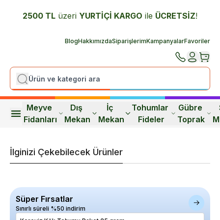
2500 TL
üzeri
YURTİÇİ K
ARGO
ile
ÜCRETSİZ
!
Blog
Hakkımızda
Siparişlerim
Kampanyalar
Favoriler
Meyve 
Dış 
İç 
Tohumlar 
Gübre 
Fidanları
Mekan
Mekan
Fideler
Toprak
M
İlginizi Çekebilecek Ürünler
Süper Fırsatlar
Sınırlı süreli %50 indirim