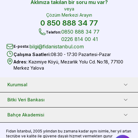
Aklınıza takılan bir soru mu var?
veya
Çözüm Merkezi Arayın
0 850 888 34 77
0850 888 34 77
Telefon
:
0226 814 00 41
bilgi@fidanistanbul.com
E-posta
:
Çalışma Saatleri
:
08:30 - 17:30 Pazartesi-Pazar
Adres
:
Kazımiye Köyü, Mezarlık Yolu Cd. No:18, 77100
Merkez Yalova
Kurumsal
Bitki Veri Bankası
Bahçe Akademisi
Fidan
İstanbul, 2005 yılından bu zamana kadar aynı isimle, her yıl artan
tecrübe ve kalite ile güvene dayalı hizmet vermekten gurur