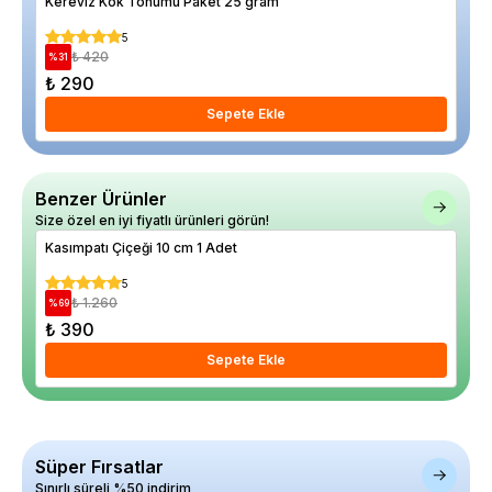
Kereviz Kök Tohumu Paket 25 gram
Orm
Sak
5
₺ 420
%
31
%
34
₺ 290
₺ 
Sepete Ekle
Benzer Ürünler
Size özel en iyi fiyatlı ürünleri görün!
Kasımpatı Çiçeği 10 cm 1 Adet
Küp
5
₺ 1.260
%
69
%
33
₺ 390
₺ 
Sepete Ekle
Süper Fırsatlar
Sınırlı süreli %50 indirim