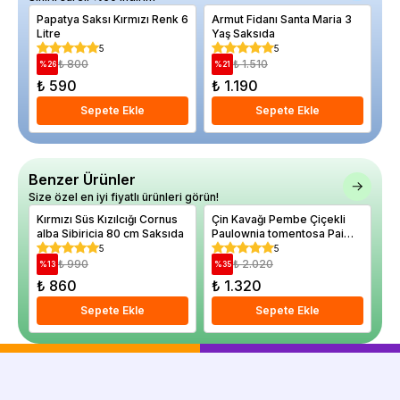
Papatya Saksı Kırmızı Renk 6
Armut Fidanı Santa Maria 3
Mi
Litre
Yaş Saksıda
ov
Sa
5
5
₺ 800
₺ 1.510
%
26
%
21
%
₺ 590
₺ 1.190
₺
Sepete Ekle
Sepete Ekle
Benzer Ürünler
Size özel en iyi fiyatlı ürünleri görün!
Kırmızı Süs Kızılcığı Cornus
Çin Kavağı Pembe Çiçekli
alba Sibiricia 80 cm Saksıda
Paulownia tomentosa Pai
Pembe Pavlonya 120 cm
5
5
Saksıda
₺ 990
₺ 2.020
%
13
%
35
₺ 860
₺ 1.320
Sepete Ekle
Sepete Ekle