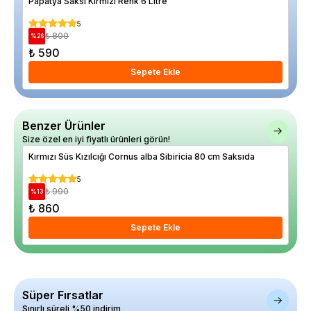
Papatya Saksı Kırmızı Renk 6 Litre
Arm
5
₺ 800
%
26
%
21
₺ 590
₺ 1
Sepete Ekle
Benzer Ürünler
Size özel en iyi fiyatlı ürünleri görün!
Kırmızı Süs Kızılcığı Cornus alba Sibiricia 80 cm Saksıda
Çin
Pav
5
₺ 990
%
13
%
35
₺ 860
₺ 
Sepete Ekle
Süper Fırsatlar
Sınırlı süreli %50 indirim