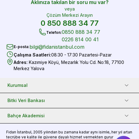
Aklınıza takılan bir soru mu var?
veya
Çözüm Merkezi Arayın
0 850 888 34 77
0850 888 34 77
Telefon
:
0226 814 00 41
bilgi@fidanistanbul.com
E-posta
:
Çalışma Saatleri
:
08:30 - 17:30 Pazartesi-Pazar
Adres
:
Kazımiye Köyü, Mezarlık Yolu Cd. No:18, 77100
Merkez Yalova
Kurumsal
Bitki Veri Bankası
Bahçe Akademisi
Fidan
İstanbul, 2005 yılından bu zamana kadar aynı isimle, her yıl artan
tecrübe ve kalite ile güvene dayalı hizmet vermekten gurur