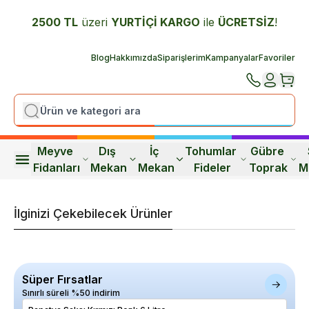
2500 TL
üzeri
YURTİÇİ K
ARGO
ile
ÜCRETSİZ
!
Blog
Hakkımızda
Siparişlerim
Kampanyalar
Favoriler
Meyve 
Dış 
İç 
Tohumlar 
Gübre 
Fidanları
Mekan
Mekan
Fideler
Toprak
M
İlginizi Çekebilecek Ürünler
Süper Fırsatlar
Sınırlı süreli %50 indirim