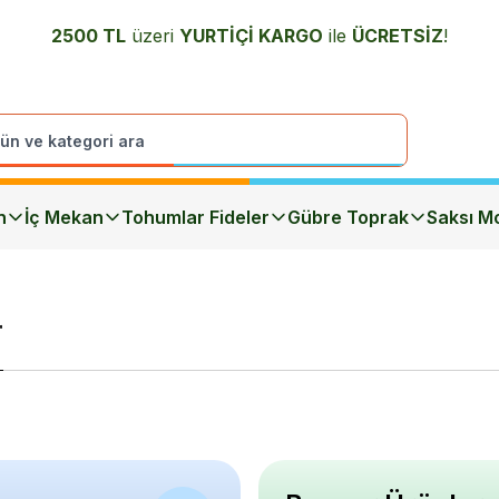
2500 TL
üzeri
YURTİÇİ K
ARGO
ile
ÜCRETSİZ
!
n
İç Mekan
Tohumlar Fideler
Gübre Toprak
Saksı Mo
r