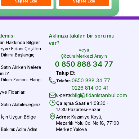
epete Ekle
Sepete Ekle
Sepete Ekle
Sepete Ekle
Sepete Ekle
Sepe
demisi
Aklınıza takılan bir soru mu
rı Hakkında Bilgiler
var?
yve Fidanı Çeşitleri
veya
Dikimi: Başlangıç
Çözüm Merkezi Arayın
0 850 888 34 77
Satın Alırken Nelere
Takip Et
iniz?
 Dikim Zamanı: Hangi
0850 888 34 77
Telefon
:
0226 814 00 41
yve Fidanları
bilgi@fidanistanbul.com
E-posta
:
Çalışma Saatleri
:
08:30 -
Satın Alabileceğiniz
17:30 Pazartesi-Pazar
 İçin Uygun Bölge
Adres
:
Kazımiye Köyü,
Mezarlık Yolu Cd. No:18, 77100
 Bakımı: Adım Adım
Merkez Yalova