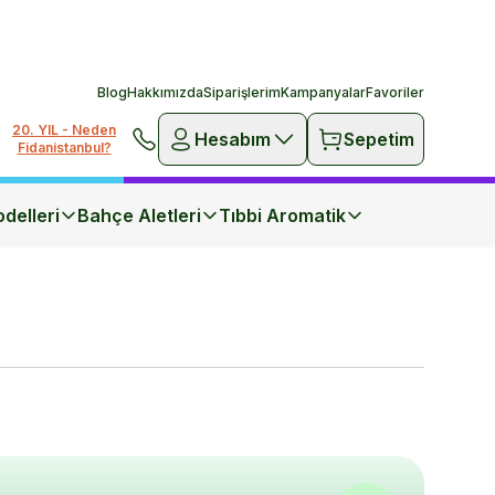
Blog
Hakkımızda
Siparişlerim
Kampanyalar
Favoriler
20. YIL - Neden
Hesabım
Sepetim
Fidanistanbul?
delleri
Bahçe Aletleri
Tıbbi Aromatik