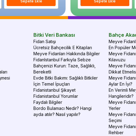
Sepete Ekle
Sepete Ekle
Sepete Ekle
S
Bitki Veri Bankası
Bahçe Aka
Fidan Satışı
Meyve Fidanla
Ücretsiz Bahçecilik E Kitapları
En Popüler Me
Meyve Fidanları Hakkında Bilgiler
Meyve Fidanı 
FidanIstanbul Farkıyla Sebze
Kılavuzu
Bahçenizi Kurun: Taze, Sağlıklı,
Meyve Fidanı 
ları
Bereketli
Dikkat Etmelis
şmesi
Evde Bitki Bakımı: Sağlıklı Bitkiler
Meyve Fidanı
İçin Temel İpuçları
Aylar En İyi?
Fidanistanbul Şikayet
En Verimli Me
Fidanistanbul Yorumlar
Hangileridir?
Faydalı Bilgiler
Meyve Fidanı 
Bordo Bulamacı Nedir? Hangi
Yerler
ayda atılır? Nasıl yapılır?
Meyve Fidanı
Seçimi
Meyve Fidanı
Rehber