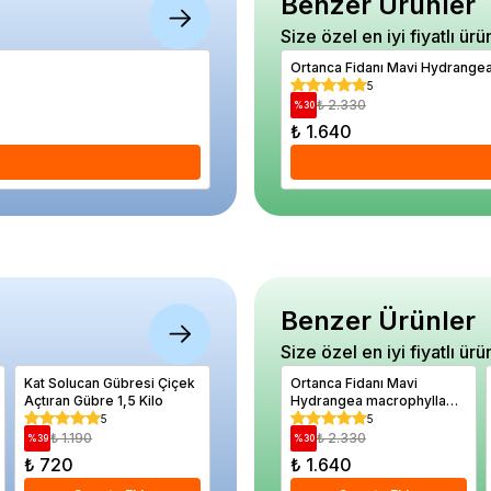
Benzer Ürünler
Size özel en iyi fiyatlı ürü
Limoni Fidanı Cupressus macrocarpa Gol
Ortanca Fidanı Mavi Hydrangea 
5
5
₺ 2.070
₺ 2.330
%
15
%
30
₺ 1.760
₺ 1.640
Se
Benzer Ürünler
Size özel en iyi fiyatlı ürü
Kat Solucan Gübresi Çiçek
Frenk Üzümü Fidanı İri
Ortanca Fidanı Mavi
Kayısı F
Açtıran Gübre 1,5 Kilo
Salkım Kırmızı Ribes
Hydrangea macrophylla
Yaş 120 
rubrum Jonkheer van Tets
Blue İthal
5
5
5
İthal
₺ 1.190
₺ 1.030
₺ 2.330
₺ 2.
%
39
%
17
%
30
%
19
₺ 720
₺ 860
₺ 1.640
₺ 1.97