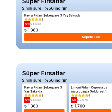
Süper Fırsatlar
Sınırlı süreli %50 indirim
Kayısı Fidanı Şekerpare 3 Yaş Saksıda
5
₺ 1.680
%
18
₺ 1.380
Sepete Ekle
Süper Fırsatlar
Sınırlı süreli %50 indirim
Kayısı Fidanı Şekerpare 3
Limoni Fidanı Cupressus
Yaş Saksıda
macrocarpa Goldcrest 100
cm Saksıda
5
5
₺ 1.680
₺ 2.070
%
18
%
15
₺ 1.380
₺ 1.760