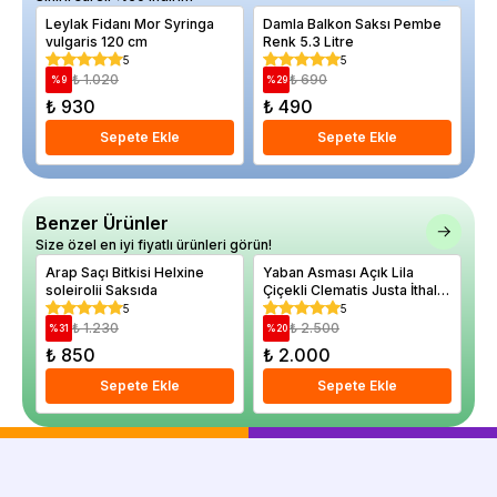
Leylak Fidanı Mor Syringa
Damla Balkon Saksı Pembe
Ka
vulgaris 120 cm
Renk 5.3 Litre
Pa
5
5
₺ 1.020
₺ 690
%
9
%
29
%
₺ 930
₺ 490
₺
Sepete Ekle
Sepete Ekle
Benzer Ürünler
Size özel en iyi fiyatlı ürünleri görün!
Arap Saçı Bitkisi Helxine
Yaban Asması Açık Lila
Ba
soleirolii Saksıda
Çiçekli Clematis Justa İthal
Ch
Saksıda
Le
5
5
₺ 1.230
₺ 2.500
%
31
%
20
%
₺ 850
₺ 2.000
₺
Sepete Ekle
Sepete Ekle