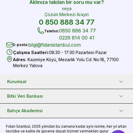
Aklınıza takılan bir soru mu var?
veya
Çözüm Merkezi Arayın
0 850 888 34 77
0850 888 34 77
Telefon
:
0226 814 00 41
bilgi@fidanistanbul.com
E-posta
:
Çalışma Saatleri
:
08:30 - 17:30 Pazartesi-Pazar
Adres
:
Kazımiye Köyü, Mezarlık Yolu Cd. No:18, 77100
Merkez Yalova
Kurumsal
Bitki Veri Bankası
Bahçe Akademisi
Fidan
İstanbul, 2005 yılından bu zamana kadar aynı isimle, her yıl artan
tecrübe ve kalite ile güvene dayalı hizmet vermekten gurur