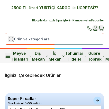
2500 TL
üzeri
YURTİÇİ K
ARGO
ile
ÜCRETSİZ
!
Blog
Hakkımızda
Siparişlerim
Kampanyalar
Favoriler
Meyve 
Dış 
İç 
Tohumlar 
Gübre 
Fidanları
Mekan
Mekan
Fideler
Toprak
M
İlginizi Çekebilecek Ürünler
Süper Fırsatlar
Sınırlı süreli %50 indirim