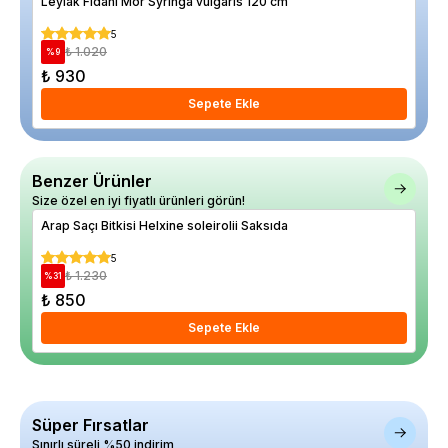
Leylak Fidanı Mor Syringa vulgaris 120 cm
Dam
5
₺ 1.020
%
9
%
29
₺ 930
₺ 
Sepete Ekle
Benzer Ürünler
Size özel en iyi fiyatlı ürünleri görün!
Arap Saçı Bitkisi Helxine soleirolii Saksıda
Yab
5
₺ 1.230
%
31
%
20
₺ 850
₺ 
Sepete Ekle
Süper Fırsatlar
Sınırlı süreli %50 indirim