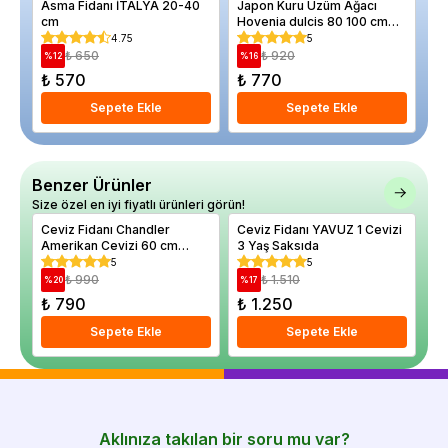
Asma Fidanı İTALYA 20-40
Japon Kuru Üzüm Ağacı
Ka
cm
Hovenia dulcis 80 100 cm
Cu
Saksıda
St
4.75
5
₺ 650
₺ 920
%
12
%
16
%
₺ 570
₺ 770
₺
Sepete Ekle
Sepete Ekle
Benzer Ürünler
Size özel en iyi fiyatlı ürünleri görün!
Ceviz Fidanı Chandler
Ceviz Fidanı YAVUZ 1 Cevizi
Ce
Amerikan Cevizi 60 cm
3 Yaş Saksıda
Am
Saksıda
Sa
5
5
₺ 990
₺ 1.510
%
20
%
17
%
₺ 790
₺ 1.250
₺
Sepete Ekle
Sepete Ekle
Aklınıza takılan bir soru mu var?