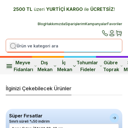
2500 TL
üzeri
YURTİÇİ K
ARGO
ile
ÜCRETSİZ
!
Blog
Hakkımızda
Siparişlerim
Kampanyalar
Favoriler
Meyve 
Dış 
İç 
Tohumlar 
Gübre 
Fidanları
Mekan
Mekan
Fideler
Toprak
M
İlginizi Çekebilecek Ürünler
Süper Fırsatlar
Sınırlı süreli %50 indirim