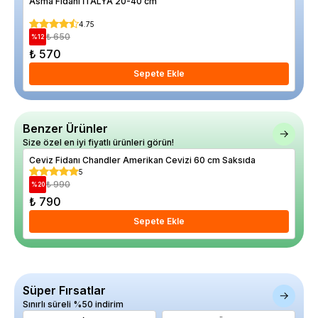
Asma Fidanı İTALYA 20-40 cm
Jap
4.75
₺ 650
%
12
%
16
₺ 570
₺ 
Sepete Ekle
Benzer Ürünler
Size özel en iyi fiyatlı ürünleri görün!
Ceviz Fidanı Chandler Amerikan Cevizi 60 cm Saksıda
Cev
5
₺ 990
%
20
%
17
₺ 790
₺ 
Sepete Ekle
Süper Fırsatlar
Sınırlı süreli %50 indirim