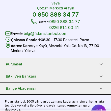
veya
Çözüm Merkezi Arayın
0 850 888 34 77
0850 888 34 77
Telefon
:
0226 814 00 41
bilgi@fidanistanbul.com
E-posta
:
Çalışma Saatleri
:
08:30 - 17:30 Pazartesi-Pazar
Adres
:
Kazımiye Köyü, Mezarlık Yolu Cd. No:18, 77100
Merkez Yalova
Kurumsal
Bitki Veri Bankası
Bahçe Akademisi
Fidan
İstanbul, 2005 yılından bu zamana kadar aynı isimle, her yıl artan
tecrübe ve kalite ile güvene dayalı hizmet vermekten gurur
duyuyoruz.
Sepet