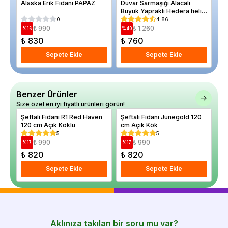
Alaska Erik Fidanı PAPAZ
Duvar Sarmaşığı Alacalı
Ge
Büyük Yapraklı Hedera helix
Uz
Variegata 80 cm
0
4.86
₺ 990
₺ 1.260
%
16
%
40
%
₺ 830
₺ 760
₺
Sepete Ekle
Sepete Ekle
Benzer Ürünler
Size özel en iyi fiyatlı ürünleri görün!
Şeftali Fidanı R1 Red Haven
Şeftali Fidanı Junegold 120
Şe
120 cm Açık Köklü
cm Açık Kök
12
5
5
₺ 990
₺ 990
%
17
%
17
%
₺ 820
₺ 820
₺
Sepete Ekle
Sepete Ekle
Aklınıza takılan bir soru mu var?