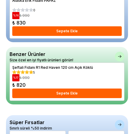
Alaska Erik Fidanı PAPAZ
Duv
80 
0
₺ 990
%
16
%
40
₺ 830
₺ 
Sepete Ekle
Benzer Ürünler
Size özel en iyi fiyatlı ürünleri görün!
Şeftali Fidanı R1 Red Haven 120 cm Açık Köklü
Şef
5
₺ 990
%
17
%
17
₺ 820
₺ 
Sepete Ekle
Süper Fırsatlar
Sınırlı süreli %50 indirim