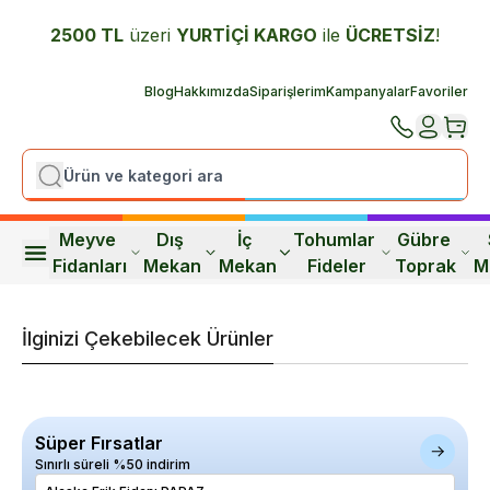
2500 TL
üzeri
YURTİÇİ K
ARGO
ile
ÜCRETSİZ
!
Blog
Hakkımızda
Siparişlerim
Kampanyalar
Favoriler
Meyve 
Dış 
İç 
Tohumlar 
Gübre 
Fidanları
Mekan
Mekan
Fideler
Toprak
M
İlginizi Çekebilecek Ürünler
Süper Fırsatlar
Sınırlı süreli %50 indirim