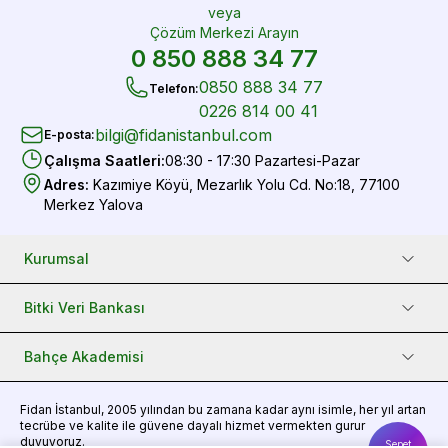
veya
Çözüm Merkezi Arayın
0 850 888 34 77
0850 888 34 77
Telefon
:
0226 814 00 41
bilgi@fidanistanbul.com
E-posta
:
Çalışma Saatleri
:
08:30 - 17:30 Pazartesi-Pazar
Adres
:
Kazımiye Köyü, Mezarlık Yolu Cd. No:18, 77100
Merkez Yalova
Kurumsal
Bitki Veri Bankası
Bahçe Akademisi
Fidan
İstanbul, 2005 yılından bu zamana kadar aynı isimle, her yıl artan
tecrübe ve kalite ile güvene dayalı hizmet vermekten gurur
duyuyoruz.
Sepet