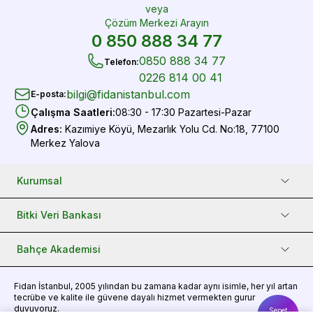
veya
Çözüm Merkezi Arayın
0 850 888 34 77
0850 888 34 77
Telefon
:
0226 814 00 41
bilgi@fidanistanbul.com
E-posta
:
Çalışma Saatleri
:
08:30 - 17:30 Pazartesi-Pazar
Adres
:
Kazımiye Köyü, Mezarlık Yolu Cd. No:18, 77100
Merkez Yalova
Kurumsal
Bitki Veri Bankası
Bahçe Akademisi
Fidan
İstanbul, 2005 yılından bu zamana kadar aynı isimle, her yıl artan
tecrübe ve kalite ile güvene dayalı hizmet vermekten gurur
duyuyoruz.
Sepet