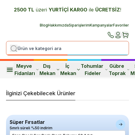
2500 TL
üzeri
YURTİÇİ K
ARGO
ile
ÜCRETSİZ
!
Blog
Hakkımızda
Siparişlerim
Kampanyalar
Favoriler
Meyve 
Dış 
İç 
Tohumlar 
Gübre 
Fidanları
Mekan
Mekan
Fideler
Toprak
M
İlginizi Çekebilecek Ürünler
Süper Fırsatlar
Sınırlı süreli %50 indirim