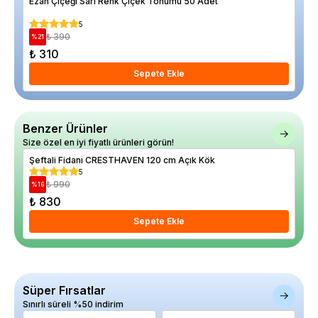
Ezan Çiçeği Sarı Renk Çiçek Tohumu 50 Adet
Kab
5
₺ 390
%
21
%
19
₺ 310
₺ 
Sepete Ekle
Benzer Ürünler
Size özel en iyi fiyatlı ürünleri görün!
Şeftali Fidanı CRESTHAVEN 120 cm Açık Kök
Şef
5
₺ 990
%
16
%
14
₺ 830
₺ 
Sepete Ekle
Süper Fırsatlar
Sınırlı süreli %50 indirim