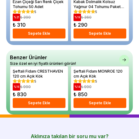
Ezan Çiçeği Sarı Renk Çiçek
Kabak Dolmalık Kolsuz
Ka
Tohumu 50 Adet
Yağmur 04 Tohumu Paket
Re
25 gram
5
5
₺ 390
₺ 360
%
21
%
19
%
₺ 310
₺ 290
₺
Sepete Ekle
Sepete Ekle
Benzer Ürünler
Size özel en iyi fiyatlı ürünleri görün!
Şeftali Fidanı CRESTHAVEN
Şeftali Fidanı MONROE 120
Şe
120 cm Açık Kök
cm Açık Kök
12
5
5
₺ 990
₺ 990
%
16
%
14
%
₺ 830
₺ 850
₺
Sepete Ekle
Sepete Ekle
Aklınıza takılan bir soru mu var?