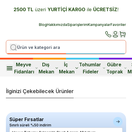
2500 TL
üzeri
YURTİÇİ K
ARGO
ile
ÜCRETSİZ
!
Blog
Hakkımızda
Siparişlerim
Kampanyalar
Favoriler
Meyve 
Dış 
İç 
Tohumlar 
Gübre 
Fidanları
Mekan
Mekan
Fideler
Toprak
M
İlginizi Çekebilecek Ürünler
Süper Fırsatlar
Sınırlı süreli %50 indirim