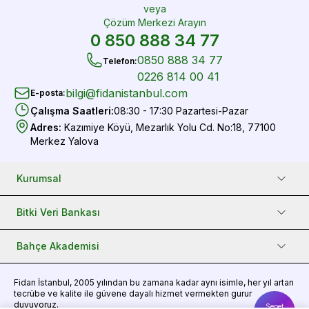
veya
Çözüm Merkezi Arayın
0 850 888 34 77
0850 888 34 77
Telefon
:
0226 814 00 41
bilgi@fidanistanbul.com
E-posta
:
Çalışma Saatleri
:
08:30 - 17:30 Pazartesi-Pazar
Adres
:
Kazımiye Köyü, Mezarlık Yolu Cd. No:18, 77100
Merkez Yalova
Kurumsal
Bitki Veri Bankası
Bahçe Akademisi
Fidan
İstanbul, 2005 yılından bu zamana kadar aynı isimle, her yıl artan
tecrübe ve kalite ile güvene dayalı hizmet vermekten gurur
duyuyoruz.
Sepet