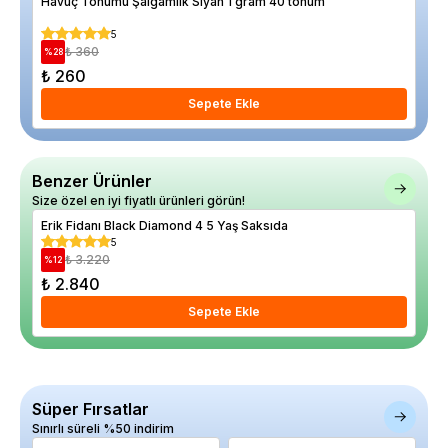
Havuç Tohumu Şalgamlık Siyah 1 gram 40 tohum
Law
20 
5
₺ 360
%
28
%
29
₺ 260
₺ 
Sepete Ekle
Benzer Ürünler
Size özel en iyi fiyatlı ürünleri görün!
Erik Fidanı Black Diamond 4 5 Yaş Saksıda
Eri
5
₺ 3.220
%
12
%
24
₺ 2.840
₺ 
Sepete Ekle
Süper Fırsatlar
Sınırlı süreli %50 indirim