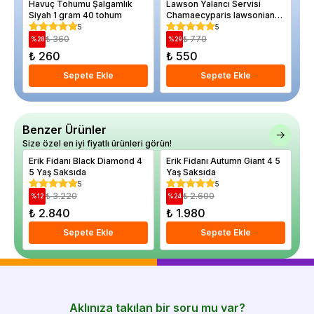
Havuç Tohumu Şalgamlık
Lawson Yalancı Servisi
Er
Siyah 1 gram 40 tohum
Chamaecyparis lawsoniana
Sa
Ellwoodii 20 30 cm
5
5
₺ 360
₺ 770
%
28
%
29
%
₺ 260
₺ 550
₺
Sepete Ekle
Sepete Ekle
Benzer Ürünler
Size özel en iyi fiyatlı ürünleri görün!
Erik Fidanı Black Diamond 4
Erik Fidanı Autumn Giant 4 5
Er
5 Yaş Saksıda
Yaş Saksıda
Ya
5
5
₺ 3.220
₺ 2.600
%
12
%
24
%
₺ 2.840
₺ 1.980
₺
Sepete Ekle
Sepete Ekle
Aklınıza takılan bir soru mu var?